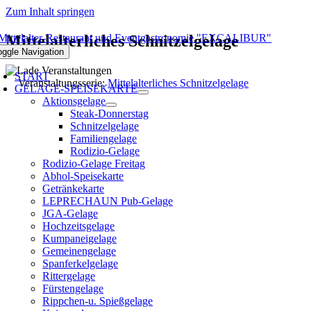
Zum Inhalt springen
Mittelalterliches Schnitzelgelage
oggle Navigation
START
Veranstaltungsserie:
Mittelalterliches Schnitzelgelage
GELAGE-SPEISEKARTE
Aktionsgelage
Steak-Donnerstag
Schnitzelgelage
Familiengelage
Rodizio-Gelage
Rodizio-Gelage Freitag
Abhol-Speisekarte
Getränkekarte
LEPRECHAUN Pub-Gelage
JGA-Gelage
Hochzeitsgelage
Kumpaneigelage
Gemeinengelage
Spanferkelgelage
Rittergelage
Fürstengelage
Rippchen-u. Spießgelage