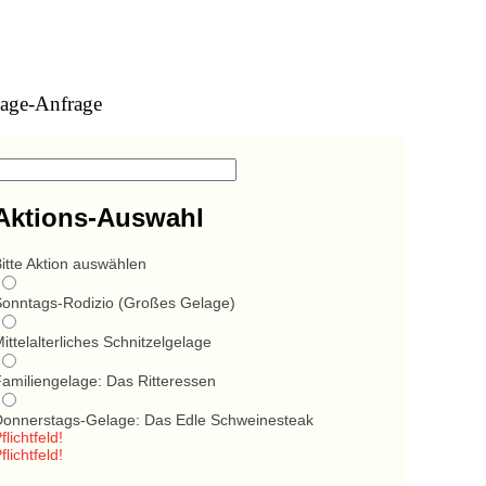
age-Anfrage
Aktions-Auswahl
itte Aktion auswählen
Sonntags-Rodizio (Großes Gelage)
ittelalterliches Schnitzelgelage
Familiengelage: Das Ritteressen
Donnerstags-Gelage: Das Edle Schweinesteak
flichtfeld!
flichtfeld!