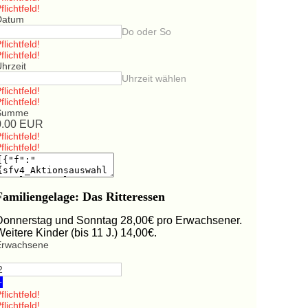
flichtfeld!
Datum
Do oder So
flichtfeld!
flichtfeld!
hrzeit
Uhrzeit wählen
flichtfeld!
flichtfeld!
Summe
0.00
EUR
flichtfeld!
flichtfeld!
Familiengelage: Das Ritteressen
Donnerstag und Sonntag 28,00€ pro Erwachsener.
Weitere Kinder (bis 11 J.) 14,00€.
Erwachsene
+
flichtfeld!
flichtfeld!