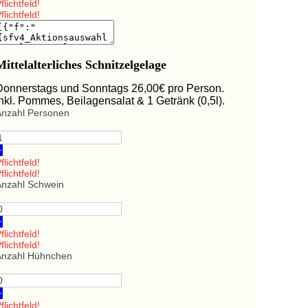
flichtfeld!
flichtfeld!
Mittelalterliches Schnitzelgelage
Donnerstags und Sonntags 26,00€ pro Person.
Inkl. Pommes, Beilagensalat & 1 Getränk (0,5l).
Anzahl Personen
+
flichtfeld!
flichtfeld!
Anzahl Schwein
+
flichtfeld!
flichtfeld!
Anzahl Hühnchen
+
flichtfeld!