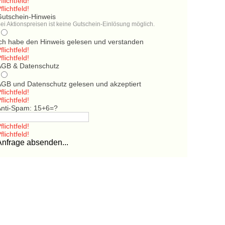
flichtfeld!
flichtfeld!
Gutschein-Hinweis
ei Aktionspreisen ist keine Gutschein-Einlösung möglich.
Ich habe den Hinweis gelesen und verstanden
flichtfeld!
flichtfeld!
AGB & Datenschutz
AGB und Datenschutz gelesen und akzeptiert
flichtfeld!
flichtfeld!
Anti-Spam: 15+6=?
flichtfeld!
flichtfeld!
Anfrage absenden...