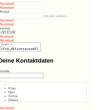
flichtfeld!
flichtfeld!
hrzeit
Uhrzeit wählen
flichtfeld!
flichtfeld!
Summe
0.00
EUR
flichtfeld!
flichtfeld!
Deine Kontaktdaten
Anrede
Frau
Herr
Firma
Divers
flichtfeld!