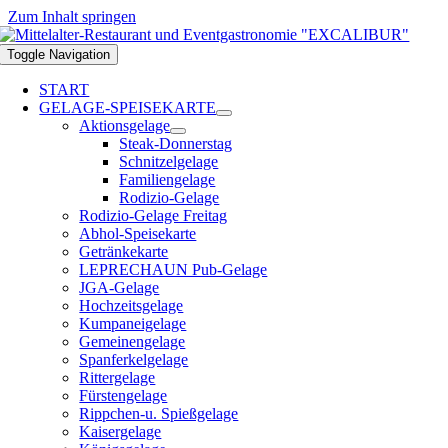
Zum Inhalt springen
Toggle Navigation
START
GELAGE-SPEISEKARTE
Aktionsgelage
Steak-Donnerstag
Schnitzelgelage
Familiengelage
Rodizio-Gelage
Rodizio-Gelage Freitag
Abhol-Speisekarte
Getränkekarte
LEPRECHAUN Pub-Gelage
JGA-Gelage
Hochzeitsgelage
Kumpaneigelage
Gemeinengelage
Spanferkelgelage
Rittergelage
Fürstengelage
Rippchen-u. Spießgelage
Kaisergelage