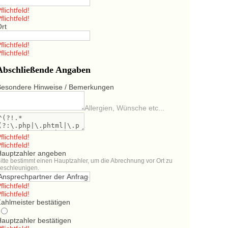
flichtfeld!
flichtfeld!
Ort
flichtfeld!
flichtfeld!
Abschließende Angaben
Besondere Hinweise / Bemerkungen
Allergien, Wünsche etc...
flichtfeld!
flichtfeld!
Hauptzahler angeben
itte bestimmt einen Hauptzahler, um die Abrechnung vor Ort zu
eschleunigen.
flichtfeld!
flichtfeld!
ahlmeister bestätigen
Hauptzahler bestätigen