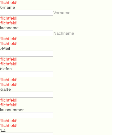
flichtfeld!
Vorname
Vorname
flichtfeld!
flichtfeld!
Nachname
Nachname
flichtfeld!
flichtfeld!
E-Mail
flichtfeld!
flichtfeld!
elefon
flichtfeld!
flichtfeld!
Straße
flichtfeld!
flichtfeld!
Hausnummer
flichtfeld!
flichtfeld!
PLZ