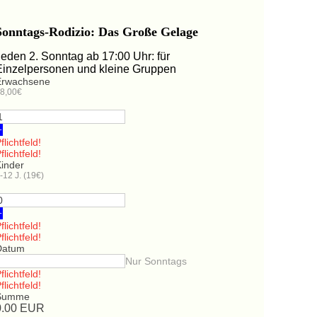
Sonntags-Rodizio: Das Große Gelage
Jeden 2. Sonntag ab 17:00 Uhr: für
Einzelpersonen und kleine Gruppen
Erwachsene
8,00€
+
flichtfeld!
flichtfeld!
Kinder
-12 J. (19€)
+
flichtfeld!
flichtfeld!
Datum
Nur Sonntags
flichtfeld!
flichtfeld!
Summe
0.00
EUR