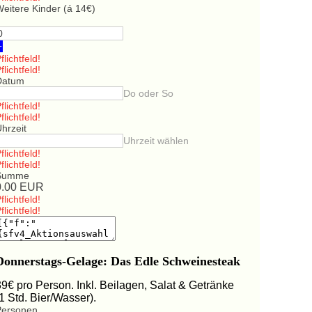
eitere Kinder (á 14€)
+
flichtfeld!
flichtfeld!
Datum
Do oder So
flichtfeld!
flichtfeld!
hrzeit
Uhrzeit wählen
flichtfeld!
flichtfeld!
Summe
0.00
EUR
flichtfeld!
flichtfeld!
Donnerstags-Gelage: Das Edle Schweinesteak
39€ pro Person. Inkl. Beilagen, Salat & Getränke
(1 Std. Bier/Wasser).
Personen