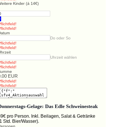
eitere Kinder (á 14€)
+
flichtfeld!
flichtfeld!
Datum
Do oder So
flichtfeld!
flichtfeld!
hrzeit
Uhrzeit wählen
flichtfeld!
flichtfeld!
Summe
0.00
EUR
flichtfeld!
flichtfeld!
Donnerstags-Gelage: Das Edle Schweinesteak
39€ pro Person. Inkl. Beilagen, Salat & Getränke
(1 Std. Bier/Wasser).
Personen