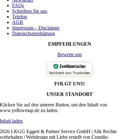
FAQs
Schreiben Sie uns
Telefon
AGB
Impressum – Disclaimer
Datenschutzerklärung
EMPFEHLUNGEN
Bewerte uns
Zertifiziert sicher
Verifiziert von: Trustindex
FOLGT UNS!
UNSER STANDORT
Klicken Sie auf den unteren Button, um den Inhalt von
www.yellowmap.de zu laden.
Inhalt laden
2026 LKGG Eggert & Partner Service GmbH | Alle Rechte
vorbehalten | Webdesign mit Liebe erstellt von Cruniño