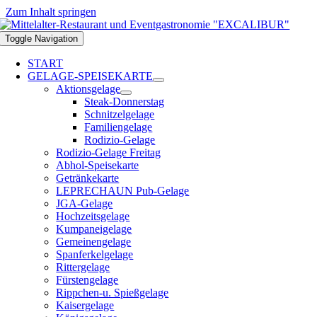
Zum Inhalt springen
Toggle Navigation
START
GELAGE-SPEISEKARTE
Aktionsgelage
Steak-Donnerstag
Schnitzelgelage
Familiengelage
Rodizio-Gelage
Rodizio-Gelage Freitag
Abhol-Speisekarte
Getränkekarte
LEPRECHAUN Pub-Gelage
JGA-Gelage
Hochzeitsgelage
Kumpaneigelage
Gemeinengelage
Spanferkelgelage
Rittergelage
Fürstengelage
Rippchen-u. Spießgelage
Kaisergelage