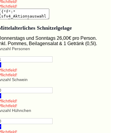
flichtfeld!
flichtfeld!
Mittelalterliches Schnitzelgelage
Donnerstags und Sonntags 26,00€ pro Person.
Inkl. Pommes, Beilagensalat & 1 Getränk (0,5l).
Anzahl Personen
+
flichtfeld!
flichtfeld!
Anzahl Schwein
+
flichtfeld!
flichtfeld!
Anzahl Hühnchen
+
flichtfeld!