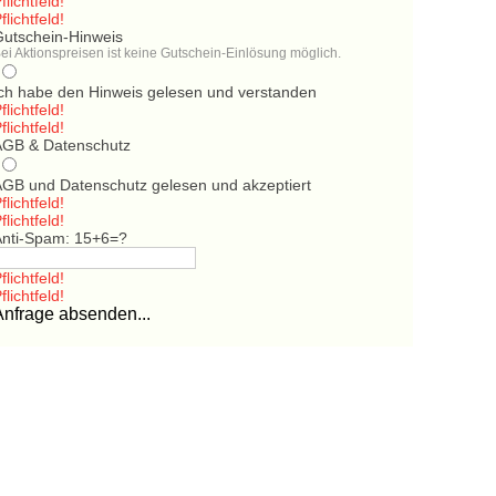
flichtfeld!
flichtfeld!
Gutschein-Hinweis
ei Aktionspreisen ist keine Gutschein-Einlösung möglich.
Ich habe den Hinweis gelesen und verstanden
flichtfeld!
flichtfeld!
AGB & Datenschutz
AGB und Datenschutz gelesen und akzeptiert
flichtfeld!
flichtfeld!
Anti-Spam: 15+6=?
flichtfeld!
flichtfeld!
Anfrage absenden...