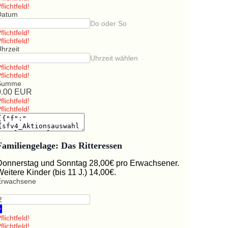
flichtfeld!
Datum
Do oder So
flichtfeld!
flichtfeld!
hrzeit
Uhrzeit wählen
flichtfeld!
flichtfeld!
Summe
0.00
EUR
flichtfeld!
flichtfeld!
Familiengelage: Das Ritteressen
Donnerstag und Sonntag 28,00€ pro Erwachsener.
Weitere Kinder (bis 11 J.) 14,00€.
Erwachsene
+
flichtfeld!
flichtfeld!