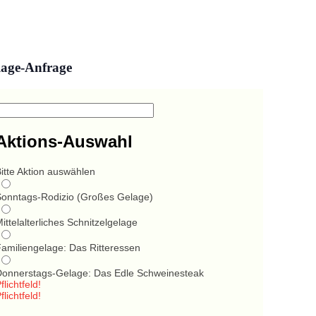
lage-Anfrage
Aktions-Auswahl
itte Aktion auswählen
Sonntags-Rodizio (Großes Gelage)
ittelalterliches Schnitzelgelage
Familiengelage: Das Ritteressen
Donnerstags-Gelage: Das Edle Schweinesteak
flichtfeld!
flichtfeld!