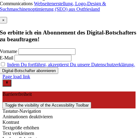
Communications
Webseitenerstellung, Logo-Design &
Suchmaschinenoptimierung (SEO) aus Ostfriesland
×
So erbitte ich ein Abonnement des Digital-Botschafters
zu beauftragen!
Vorname
E-Mail
Indem Du fortfährst, akzeptierst Du unsere Datenschutzerklärung.
Page load link
Barrierefreiheit
Toggle the visibility of the Accessibility Toolbar
Tastatur-Navigation
Animationen deaktivieren
Kontrast
Textgröße erhöhen
Text verkleinern