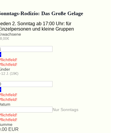
Sonntags-Rodizio: Das Große Gelage
Jeden 2. Sonntag ab 17:00 Uhr: für
Einzelpersonen und kleine Gruppen
Erwachsene
8,00€
+
flichtfeld!
flichtfeld!
Kinder
-12 J. (19€)
+
flichtfeld!
flichtfeld!
Datum
Nur Sonntags
flichtfeld!
flichtfeld!
Summe
0.00
EUR