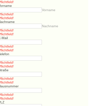
flichtfeld!
Vorname
Vorname
flichtfeld!
flichtfeld!
Nachname
Nachname
flichtfeld!
flichtfeld!
E-Mail
flichtfeld!
flichtfeld!
elefon
flichtfeld!
flichtfeld!
Straße
flichtfeld!
flichtfeld!
Hausnummer
flichtfeld!
flichtfeld!
PLZ