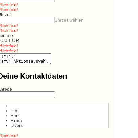
flichtfeld!
flichtfeld!
hrzeit
Uhrzeit wählen
flichtfeld!
flichtfeld!
Summe
0.00
EUR
flichtfeld!
flichtfeld!
Deine Kontaktdaten
Anrede
Frau
Herr
Firma
Divers
flichtfeld!