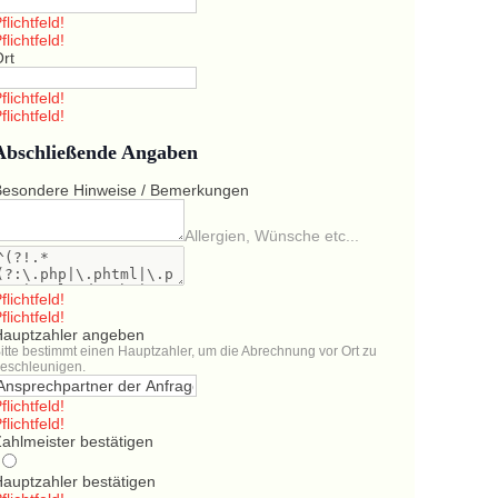
flichtfeld!
flichtfeld!
Ort
flichtfeld!
flichtfeld!
Abschließende Angaben
Besondere Hinweise / Bemerkungen
Allergien, Wünsche etc...
flichtfeld!
flichtfeld!
Hauptzahler angeben
itte bestimmt einen Hauptzahler, um die Abrechnung vor Ort zu
eschleunigen.
flichtfeld!
flichtfeld!
ahlmeister bestätigen
Hauptzahler bestätigen