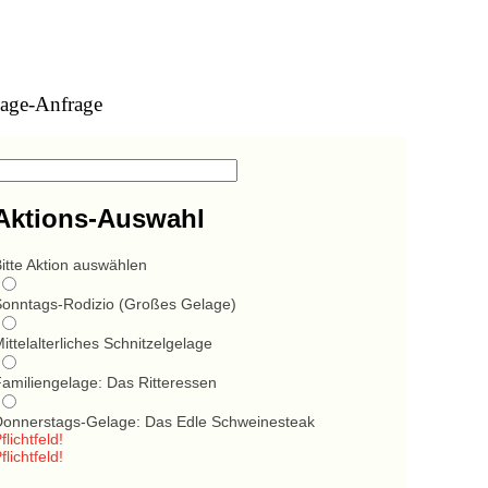
age-Anfrage
Aktions-Auswahl
itte Aktion auswählen
Sonntags-Rodizio (Großes Gelage)
ittelalterliches Schnitzelgelage
Familiengelage: Das Ritteressen
Donnerstags-Gelage: Das Edle Schweinesteak
flichtfeld!
flichtfeld!