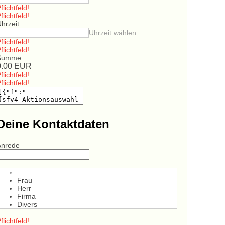
flichtfeld!
flichtfeld!
hrzeit
Uhrzeit wählen
flichtfeld!
flichtfeld!
Summe
0.00
EUR
flichtfeld!
flichtfeld!
Deine Kontaktdaten
Anrede
Frau
Herr
Firma
Divers
flichtfeld!