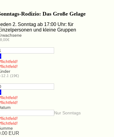
Sonntags-Rodizio: Das Große Gelage
Jeden 2. Sonntag ab 17:00 Uhr: für
Einzelpersonen und kleine Gruppen
Erwachsene
8,00€
+
flichtfeld!
flichtfeld!
Kinder
-12 J. (19€)
+
flichtfeld!
flichtfeld!
Datum
Nur Sonntags
flichtfeld!
flichtfeld!
Summe
0.00
EUR