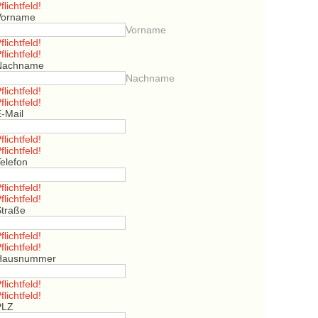
flichtfeld!
Vorname
Vorname
flichtfeld!
flichtfeld!
Nachname
Nachname
flichtfeld!
flichtfeld!
E-Mail
flichtfeld!
flichtfeld!
elefon
flichtfeld!
flichtfeld!
Straße
flichtfeld!
flichtfeld!
Hausnummer
flichtfeld!
flichtfeld!
PLZ