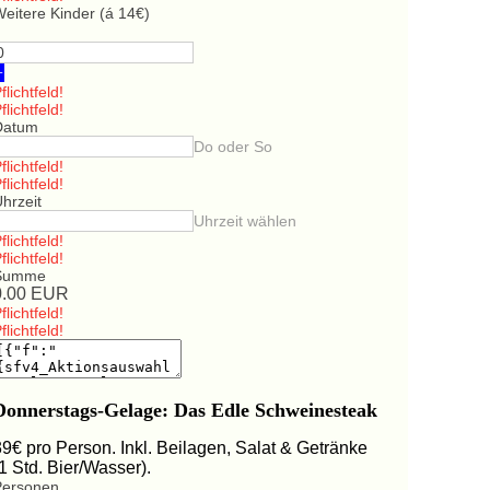
eitere Kinder (á 14€)
+
flichtfeld!
flichtfeld!
Datum
Do oder So
flichtfeld!
flichtfeld!
hrzeit
Uhrzeit wählen
flichtfeld!
flichtfeld!
Summe
0.00
EUR
flichtfeld!
flichtfeld!
Donnerstags-Gelage: Das Edle Schweinesteak
39€ pro Person. Inkl. Beilagen, Salat & Getränke
(1 Std. Bier/Wasser).
Personen