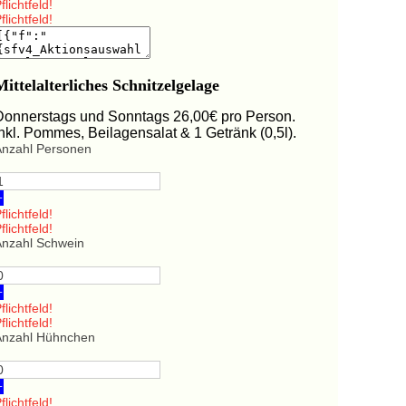
flichtfeld!
flichtfeld!
Mittelalterliches Schnitzelgelage
Donnerstags und Sonntags 26,00€ pro Person.
Inkl. Pommes, Beilagensalat & 1 Getränk (0,5l).
Anzahl Personen
+
flichtfeld!
flichtfeld!
Anzahl Schwein
+
flichtfeld!
flichtfeld!
Anzahl Hühnchen
+
flichtfeld!