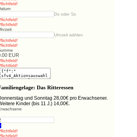
flichtfeld!
Datum
Do oder So
flichtfeld!
flichtfeld!
hrzeit
Uhrzeit wählen
flichtfeld!
flichtfeld!
Summe
0.00
EUR
flichtfeld!
flichtfeld!
Familiengelage: Das Ritteressen
Donnerstag und Sonntag 28,00€ pro Erwachsener.
Weitere Kinder (bis 11 J.) 14,00€.
Erwachsene
+
flichtfeld!
flichtfeld!