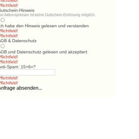
flichtfeld!
flichtfeld!
Gutschein-Hinweis
ei Aktionspreisen ist keine Gutschein-Einlösung möglich.
Ich habe den Hinweis gelesen und verstanden
flichtfeld!
flichtfeld!
AGB & Datenschutz
AGB und Datenschutz gelesen und akzeptiert
flichtfeld!
flichtfeld!
Anti-Spam: 15+6=?
flichtfeld!
flichtfeld!
Anfrage absenden...