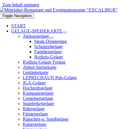
Zum Inhalt springen
Toggle Navigation
START
GELAGE-SPEISEKARTE
Aktionsgelage
Steak-Donnerstag
Schnitzelgelage
Familiengelage
Rodizio-Gelage
Rodizio-Gelage Freitag
Abhol-Speisekarte
Getränkekarte
LEPRECHAUN Pub-Gelage
JGA-Gelage
Hochzeitsgelage
Kumpaneigelage
Gemeinengelage
Spanferkelgelage
Rittergelage
Fürstengelage
Rippchen-u. Spießgelage
Kaisergelage