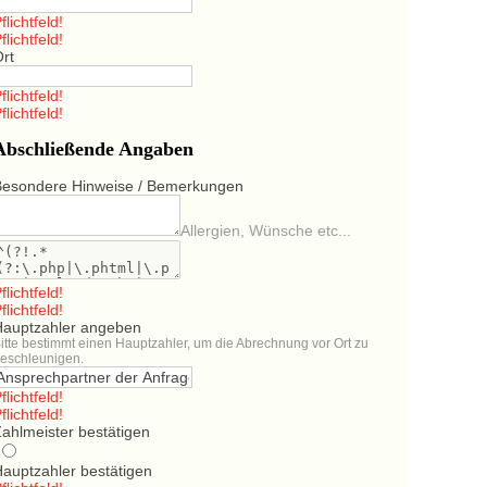
flichtfeld!
flichtfeld!
Ort
flichtfeld!
flichtfeld!
Abschließende Angaben
Besondere Hinweise / Bemerkungen
Allergien, Wünsche etc...
flichtfeld!
flichtfeld!
Hauptzahler angeben
itte bestimmt einen Hauptzahler, um die Abrechnung vor Ort zu
eschleunigen.
flichtfeld!
flichtfeld!
ahlmeister bestätigen
Hauptzahler bestätigen