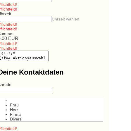
flichtfeld!
flichtfeld!
hrzeit
Uhrzeit wählen
flichtfeld!
flichtfeld!
Summe
0.00
EUR
flichtfeld!
flichtfeld!
Deine Kontaktdaten
Anrede
Frau
Herr
Firma
Divers
flichtfeld!