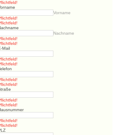
flichtfeld!
Vorname
Vorname
flichtfeld!
flichtfeld!
Nachname
Nachname
flichtfeld!
flichtfeld!
E-Mail
flichtfeld!
flichtfeld!
elefon
flichtfeld!
flichtfeld!
Straße
flichtfeld!
flichtfeld!
Hausnummer
flichtfeld!
flichtfeld!
PLZ