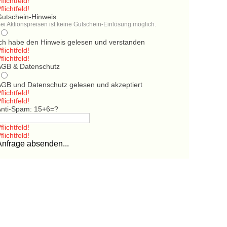
flichtfeld!
flichtfeld!
Gutschein-Hinweis
ei Aktionspreisen ist keine Gutschein-Einlösung möglich.
Ich habe den Hinweis gelesen und verstanden
flichtfeld!
flichtfeld!
AGB & Datenschutz
AGB und Datenschutz gelesen und akzeptiert
flichtfeld!
flichtfeld!
Anti-Spam: 15+6=?
flichtfeld!
flichtfeld!
Anfrage absenden...