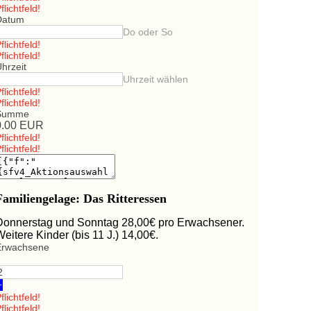
flichtfeld!
Datum
Do oder So
flichtfeld!
flichtfeld!
hrzeit
Uhrzeit wählen
flichtfeld!
flichtfeld!
Summe
0.00
EUR
flichtfeld!
flichtfeld!
Familiengelage: Das Ritteressen
Donnerstag und Sonntag 28,00€ pro Erwachsener.
Weitere Kinder (bis 11 J.) 14,00€.
Erwachsene
+
flichtfeld!
flichtfeld!