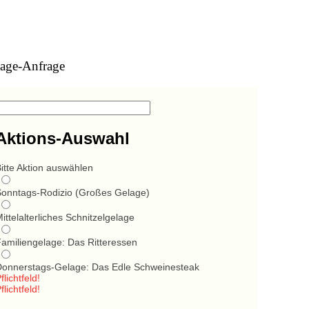
age-Anfrage
Aktions-Auswahl
itte Aktion auswählen
Sonntags-Rodizio (Großes Gelage)
ittelalterliches Schnitzelgelage
Familiengelage: Das Ritteressen
Donnerstags-Gelage: Das Edle Schweinesteak
flichtfeld!
flichtfeld!