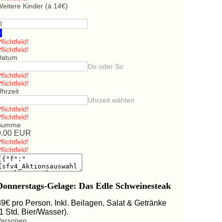
eitere Kinder (á 14€)
+
flichtfeld!
flichtfeld!
Datum
Do oder So
flichtfeld!
flichtfeld!
hrzeit
Uhrzeit wählen
flichtfeld!
flichtfeld!
Summe
0.00
EUR
flichtfeld!
flichtfeld!
Donnerstags-Gelage: Das Edle Schweinesteak
39€ pro Person. Inkl. Beilagen, Salat & Getränke
(1 Std. Bier/Wasser).
Personen