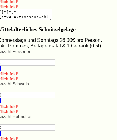
flichtfeld!
flichtfeld!
Mittelalterliches Schnitzelgelage
Donnerstags und Sonntags 26,00€ pro Person.
Inkl. Pommes, Beilagensalat & 1 Getränk (0,5l).
Anzahl Personen
+
flichtfeld!
flichtfeld!
Anzahl Schwein
+
flichtfeld!
flichtfeld!
Anzahl Hühnchen
+
flichtfeld!