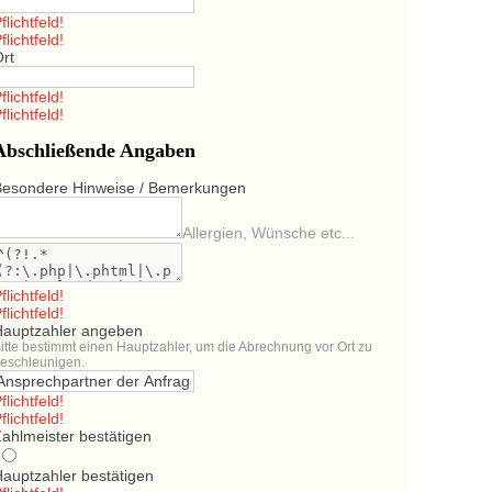
flichtfeld!
flichtfeld!
Ort
flichtfeld!
flichtfeld!
Abschließende Angaben
Besondere Hinweise / Bemerkungen
Allergien, Wünsche etc...
flichtfeld!
flichtfeld!
Hauptzahler angeben
itte bestimmt einen Hauptzahler, um die Abrechnung vor Ort zu
eschleunigen.
flichtfeld!
flichtfeld!
ahlmeister bestätigen
Hauptzahler bestätigen