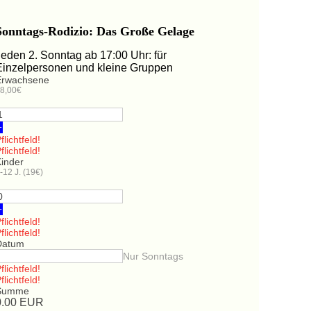
Sonntags-Rodizio: Das Große Gelage
Jeden 2. Sonntag ab 17:00 Uhr: für
Einzelpersonen und kleine Gruppen
Erwachsene
8,00€
+
flichtfeld!
flichtfeld!
Kinder
-12 J. (19€)
+
flichtfeld!
flichtfeld!
Datum
Nur Sonntags
flichtfeld!
flichtfeld!
Summe
0.00
EUR