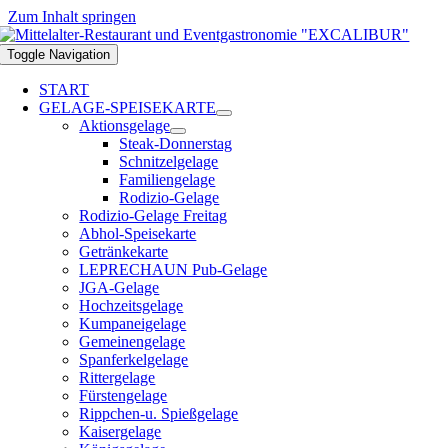
Zum Inhalt springen
Toggle Navigation
START
GELAGE-SPEISEKARTE
Aktionsgelage
Steak-Donnerstag
Schnitzelgelage
Familiengelage
Rodizio-Gelage
Rodizio-Gelage Freitag
Abhol-Speisekarte
Getränkekarte
LEPRECHAUN Pub-Gelage
JGA-Gelage
Hochzeitsgelage
Kumpaneigelage
Gemeinengelage
Spanferkelgelage
Rittergelage
Fürstengelage
Rippchen-u. Spießgelage
Kaisergelage