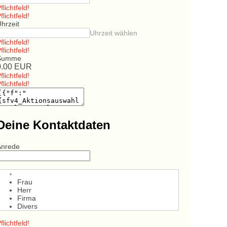
flichtfeld!
flichtfeld!
hrzeit
Uhrzeit wählen
flichtfeld!
flichtfeld!
Summe
0.00
EUR
flichtfeld!
flichtfeld!
Deine Kontaktdaten
Anrede
Frau
Herr
Firma
Divers
flichtfeld!