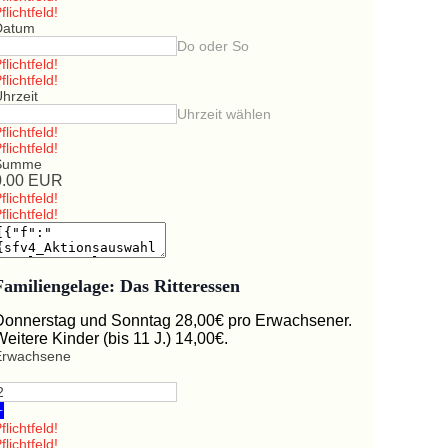
flichtfeld!
Datum
Do oder So
flichtfeld!
flichtfeld!
hrzeit
Uhrzeit wählen
flichtfeld!
flichtfeld!
Summe
0.00
EUR
flichtfeld!
flichtfeld!
Familiengelage: Das Ritteressen
Donnerstag und Sonntag 28,00€ pro Erwachsener.
Weitere Kinder (bis 11 J.) 14,00€.
Erwachsene
+
flichtfeld!
flichtfeld!