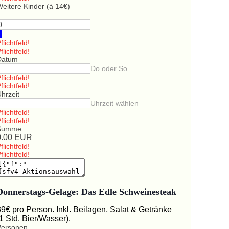
eitere Kinder (á 14€)
+
flichtfeld!
flichtfeld!
Datum
Do oder So
flichtfeld!
flichtfeld!
hrzeit
Uhrzeit wählen
flichtfeld!
flichtfeld!
Summe
0.00
EUR
flichtfeld!
flichtfeld!
Donnerstags-Gelage: Das Edle Schweinesteak
39€ pro Person. Inkl. Beilagen, Salat & Getränke
(1 Std. Bier/Wasser).
Personen