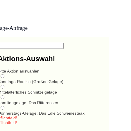
age-Anfrage
Aktions-Auswahl
itte Aktion auswählen
Sonntags-Rodizio (Großes Gelage)
ittelalterliches Schnitzelgelage
Familiengelage: Das Ritteressen
Donnerstags-Gelage: Das Edle Schweinesteak
flichtfeld!
flichtfeld!