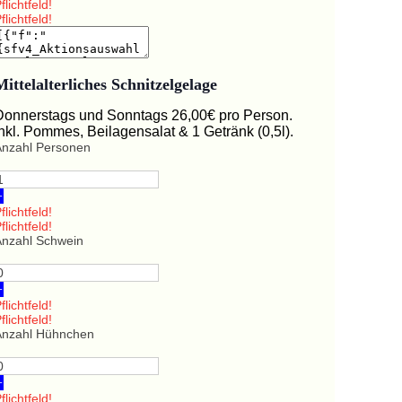
flichtfeld!
flichtfeld!
Mittelalterliches Schnitzelgelage
Donnerstags und Sonntags 26,00€ pro Person.
Inkl. Pommes, Beilagensalat & 1 Getränk (0,5l).
Anzahl Personen
+
flichtfeld!
flichtfeld!
Anzahl Schwein
+
flichtfeld!
flichtfeld!
Anzahl Hühnchen
+
flichtfeld!