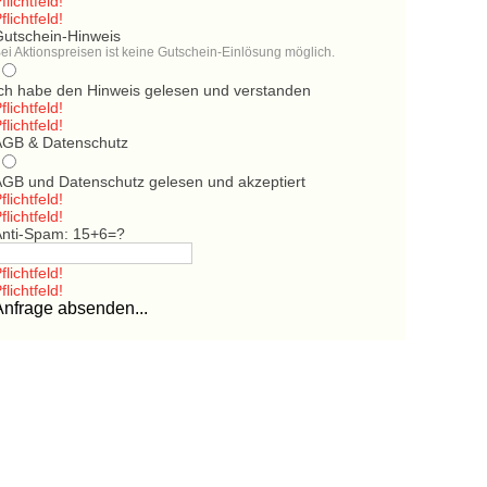
flichtfeld!
flichtfeld!
Gutschein-Hinweis
ei Aktionspreisen ist keine Gutschein-Einlösung möglich.
Ich habe den Hinweis gelesen und verstanden
flichtfeld!
flichtfeld!
AGB & Datenschutz
AGB und Datenschutz gelesen und akzeptiert
flichtfeld!
flichtfeld!
Anti-Spam: 15+6=?
flichtfeld!
flichtfeld!
Anfrage absenden...