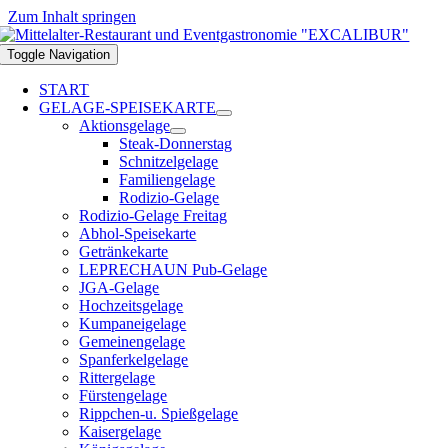
Zum Inhalt springen
Toggle Navigation
START
GELAGE-SPEISEKARTE
Aktionsgelage
Steak-Donnerstag
Schnitzelgelage
Familiengelage
Rodizio-Gelage
Rodizio-Gelage Freitag
Abhol-Speisekarte
Getränkekarte
LEPRECHAUN Pub-Gelage
JGA-Gelage
Hochzeitsgelage
Kumpaneigelage
Gemeinengelage
Spanferkelgelage
Rittergelage
Fürstengelage
Rippchen-u. Spießgelage
Kaisergelage