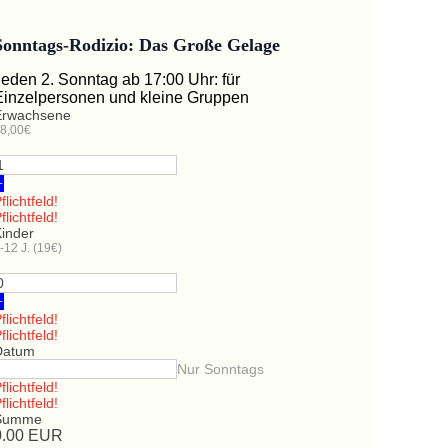
Sonntags-Rodizio: Das Große Gelage
Jeden 2. Sonntag ab 17:00 Uhr: für
Einzelpersonen und kleine Gruppen
Erwachsene
8,00€
+
flichtfeld!
flichtfeld!
Kinder
-12 J. (19€)
+
flichtfeld!
flichtfeld!
Datum
Nur Sonntags
flichtfeld!
flichtfeld!
Summe
0.00
EUR