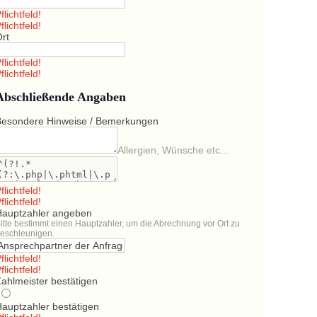
flichtfeld!
flichtfeld!
Ort
flichtfeld!
flichtfeld!
Abschließende Angaben
Besondere Hinweise / Bemerkungen
Allergien, Wünsche etc...
flichtfeld!
flichtfeld!
Hauptzahler angeben
itte bestimmt einen Hauptzahler, um die Abrechnung vor Ort zu
eschleunigen.
flichtfeld!
flichtfeld!
ahlmeister bestätigen
Hauptzahler bestätigen