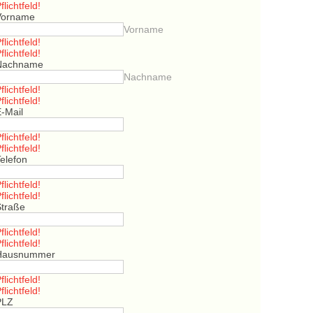
flichtfeld!
Vorname
Vorname
flichtfeld!
flichtfeld!
Nachname
Nachname
flichtfeld!
flichtfeld!
E-Mail
flichtfeld!
flichtfeld!
elefon
flichtfeld!
flichtfeld!
Straße
flichtfeld!
flichtfeld!
Hausnummer
flichtfeld!
flichtfeld!
PLZ