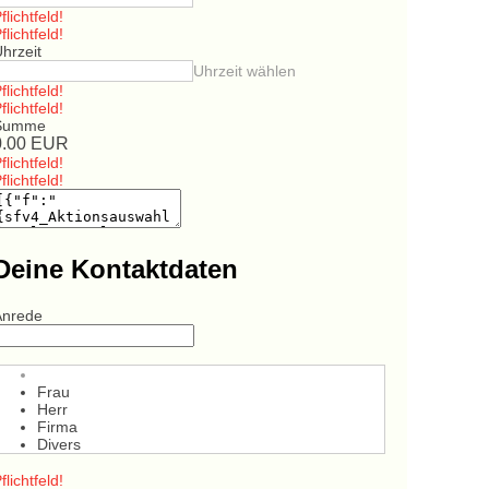
flichtfeld!
flichtfeld!
hrzeit
Uhrzeit wählen
flichtfeld!
flichtfeld!
Summe
0.00
EUR
flichtfeld!
flichtfeld!
Deine Kontaktdaten
Anrede
Frau
Herr
Firma
Divers
flichtfeld!