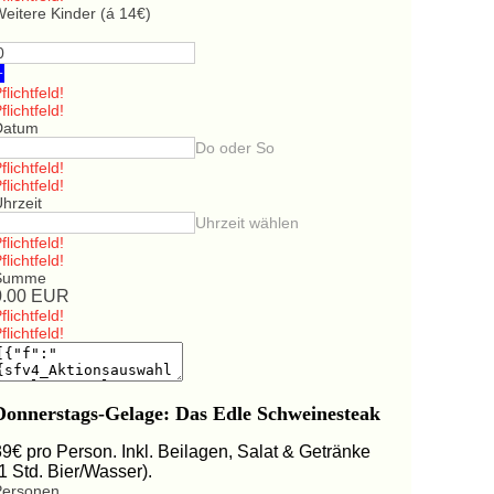
eitere Kinder (á 14€)
+
flichtfeld!
flichtfeld!
Datum
Do oder So
flichtfeld!
flichtfeld!
hrzeit
Uhrzeit wählen
flichtfeld!
flichtfeld!
Summe
0.00
EUR
flichtfeld!
flichtfeld!
Donnerstags-Gelage: Das Edle Schweinesteak
39€ pro Person. Inkl. Beilagen, Salat & Getränke
(1 Std. Bier/Wasser).
Personen