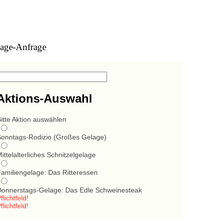
age-Anfrage
Aktions-Auswahl
itte Aktion auswählen
Sonntags-Rodizio (Großes Gelage)
ittelalterliches Schnitzelgelage
Familiengelage: Das Ritteressen
Donnerstags-Gelage: Das Edle Schweinesteak
flichtfeld!
flichtfeld!