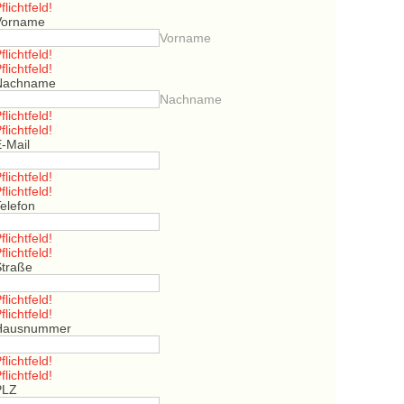
flichtfeld!
Vorname
Vorname
flichtfeld!
flichtfeld!
Nachname
Nachname
flichtfeld!
flichtfeld!
E-Mail
flichtfeld!
flichtfeld!
elefon
flichtfeld!
flichtfeld!
Straße
flichtfeld!
flichtfeld!
Hausnummer
flichtfeld!
flichtfeld!
PLZ