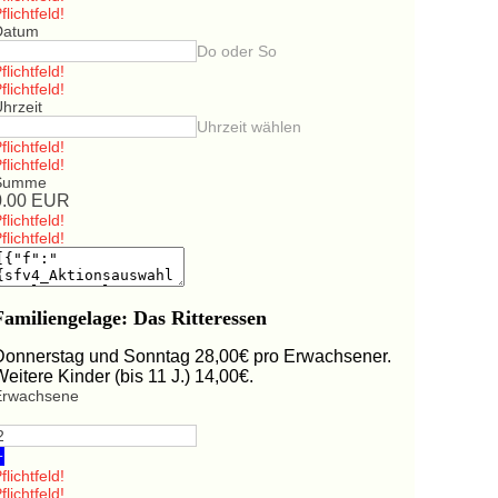
flichtfeld!
Datum
Do oder So
flichtfeld!
flichtfeld!
hrzeit
Uhrzeit wählen
flichtfeld!
flichtfeld!
Summe
0.00
EUR
flichtfeld!
flichtfeld!
Familiengelage: Das Ritteressen
Donnerstag und Sonntag 28,00€ pro Erwachsener.
Weitere Kinder (bis 11 J.) 14,00€.
Erwachsene
+
flichtfeld!
flichtfeld!