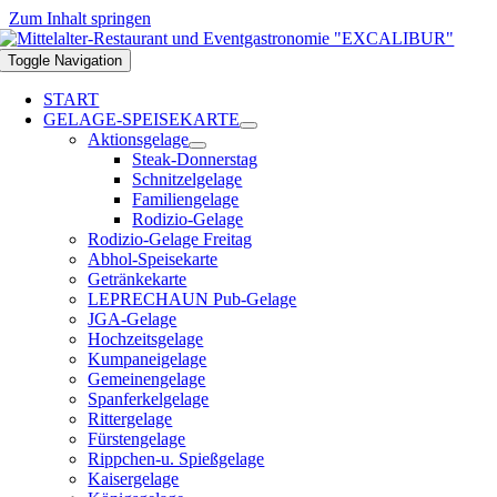
Zum Inhalt springen
Toggle Navigation
START
GELAGE-SPEISEKARTE
Aktionsgelage
Steak-Donnerstag
Schnitzelgelage
Familiengelage
Rodizio-Gelage
Rodizio-Gelage Freitag
Abhol-Speisekarte
Getränkekarte
LEPRECHAUN Pub-Gelage
JGA-Gelage
Hochzeitsgelage
Kumpaneigelage
Gemeinengelage
Spanferkelgelage
Rittergelage
Fürstengelage
Rippchen-u. Spießgelage
Kaisergelage