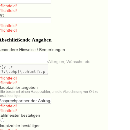
flichtfeld!
flichtfeld!
Ort
flichtfeld!
flichtfeld!
Abschließende Angaben
Besondere Hinweise / Bemerkungen
Allergien, Wünsche etc...
flichtfeld!
flichtfeld!
Hauptzahler angeben
itte bestimmt einen Hauptzahler, um die Abrechnung vor Ort zu
eschleunigen.
flichtfeld!
flichtfeld!
ahlmeister bestätigen
Hauptzahler bestätigen