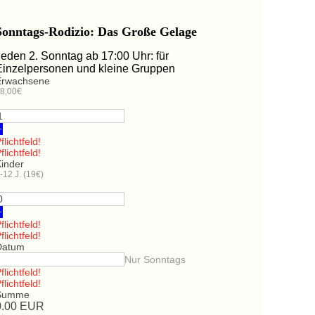
Sonntags-Rodizio: Das Große Gelage
Jeden 2. Sonntag ab 17:00 Uhr: für
Einzelpersonen und kleine Gruppen
Erwachsene
8,00€
+
flichtfeld!
flichtfeld!
Kinder
-12 J. (19€)
+
flichtfeld!
flichtfeld!
Datum
Nur Sonntags
flichtfeld!
flichtfeld!
Summe
0.00
EUR