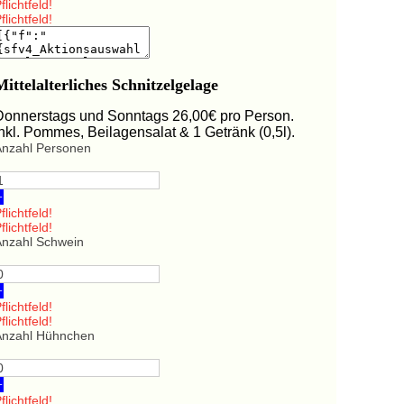
flichtfeld!
flichtfeld!
Mittelalterliches Schnitzelgelage
Donnerstags und Sonntags 26,00€ pro Person.
Inkl. Pommes, Beilagensalat & 1 Getränk (0,5l).
Anzahl Personen
+
flichtfeld!
flichtfeld!
Anzahl Schwein
+
flichtfeld!
flichtfeld!
Anzahl Hühnchen
+
flichtfeld!