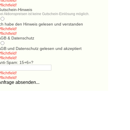
flichtfeld!
flichtfeld!
Gutschein-Hinweis
ei Aktionspreisen ist keine Gutschein-Einlösung möglich.
Ich habe den Hinweis gelesen und verstanden
flichtfeld!
flichtfeld!
AGB & Datenschutz
AGB und Datenschutz gelesen und akzeptiert
flichtfeld!
flichtfeld!
Anti-Spam: 15+6=?
flichtfeld!
flichtfeld!
Anfrage absenden...