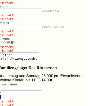
flichtfeld!
Datum
Do oder So
flichtfeld!
flichtfeld!
hrzeit
Uhrzeit wählen
flichtfeld!
flichtfeld!
Summe
0.00
EUR
flichtfeld!
flichtfeld!
Familiengelage: Das Ritteressen
Donnerstag und Sonntag 28,00€ pro Erwachsener.
Weitere Kinder (bis 11 J.) 14,00€.
Erwachsene
+
flichtfeld!
flichtfeld!