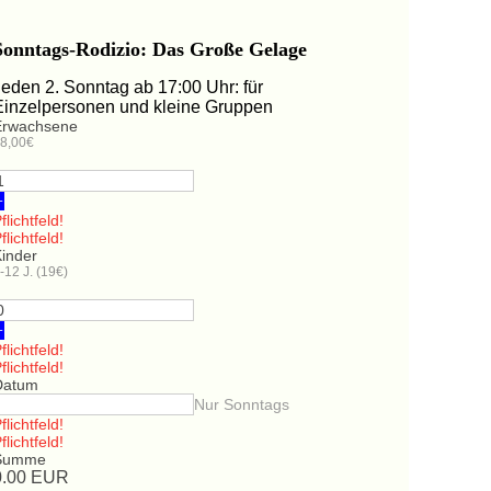
Sonntags-Rodizio: Das Große Gelage
Jeden 2. Sonntag ab 17:00 Uhr: für
Einzelpersonen und kleine Gruppen
Erwachsene
8,00€
+
flichtfeld!
flichtfeld!
Kinder
-12 J. (19€)
+
flichtfeld!
flichtfeld!
Datum
Nur Sonntags
flichtfeld!
flichtfeld!
Summe
0.00
EUR