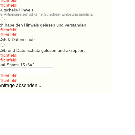
flichtfeld!
flichtfeld!
Gutschein-Hinweis
ei Aktionspreisen ist keine Gutschein-Einlösung möglich.
Ich habe den Hinweis gelesen und verstanden
flichtfeld!
flichtfeld!
AGB & Datenschutz
AGB und Datenschutz gelesen und akzeptiert
flichtfeld!
flichtfeld!
Anti-Spam: 15+6=?
flichtfeld!
flichtfeld!
Anfrage absenden...