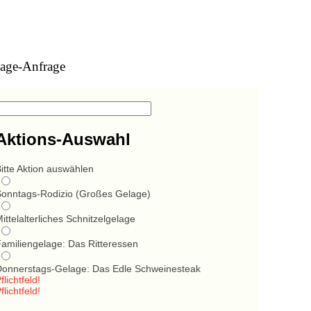
age-Anfrage
Aktions-Auswahl
itte Aktion auswählen
Sonntags-Rodizio (Großes Gelage)
ittelalterliches Schnitzelgelage
Familiengelage: Das Ritteressen
Donnerstags-Gelage: Das Edle Schweinesteak
flichtfeld!
flichtfeld!