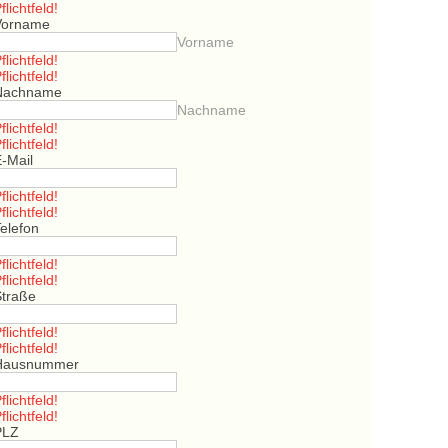
flichtfeld!
Vorname
Vorname
flichtfeld!
flichtfeld!
Nachname
Nachname
flichtfeld!
flichtfeld!
E-Mail
flichtfeld!
flichtfeld!
elefon
flichtfeld!
flichtfeld!
Straße
flichtfeld!
flichtfeld!
Hausnummer
flichtfeld!
flichtfeld!
PLZ