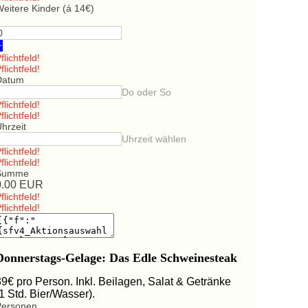
eitere Kinder (á 14€)
+
flichtfeld!
flichtfeld!
Datum
Do oder So
flichtfeld!
flichtfeld!
hrzeit
Uhrzeit wählen
flichtfeld!
flichtfeld!
Summe
0.00
EUR
flichtfeld!
flichtfeld!
Donnerstags-Gelage: Das Edle Schweinesteak
39€ pro Person. Inkl. Beilagen, Salat & Getränke
(1 Std. Bier/Wasser).
Personen