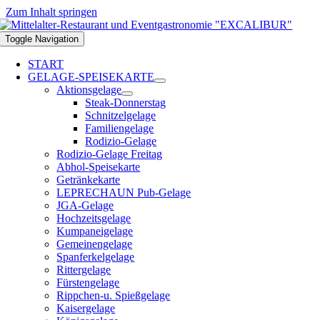
Zum Inhalt springen
Toggle Navigation
START
GELAGE-SPEISEKARTE
Aktionsgelage
Steak-Donnerstag
Schnitzelgelage
Familiengelage
Rodizio-Gelage
Rodizio-Gelage Freitag
Abhol-Speisekarte
Getränkekarte
LEPRECHAUN Pub-Gelage
JGA-Gelage
Hochzeitsgelage
Kumpaneigelage
Gemeinengelage
Spanferkelgelage
Rittergelage
Fürstengelage
Rippchen-u. Spießgelage
Kaisergelage