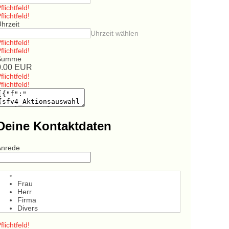
flichtfeld!
flichtfeld!
hrzeit
Uhrzeit wählen
flichtfeld!
flichtfeld!
Summe
0.00
EUR
flichtfeld!
flichtfeld!
Deine Kontaktdaten
Anrede
Frau
Herr
Firma
Divers
flichtfeld!