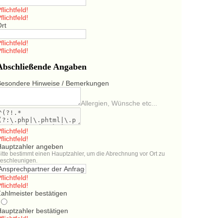
flichtfeld!
flichtfeld!
Ort
flichtfeld!
flichtfeld!
Abschließende Angaben
Besondere Hinweise / Bemerkungen
Allergien, Wünsche etc...
flichtfeld!
flichtfeld!
Hauptzahler angeben
itte bestimmt einen Hauptzahler, um die Abrechnung vor Ort zu
eschleunigen.
flichtfeld!
flichtfeld!
ahlmeister bestätigen
Hauptzahler bestätigen