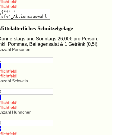
flichtfeld!
flichtfeld!
Mittelalterliches Schnitzelgelage
Donnerstags und Sonntags 26,00€ pro Person.
Inkl. Pommes, Beilagensalat & 1 Getränk (0,5l).
Anzahl Personen
+
flichtfeld!
flichtfeld!
Anzahl Schwein
+
flichtfeld!
flichtfeld!
Anzahl Hühnchen
+
flichtfeld!