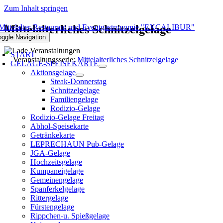
Zum Inhalt springen
Mittelalterliches Schnitzelgelage
oggle Navigation
START
Veranstaltungsserie:
Mittelalterliches Schnitzelgelage
GELAGE-SPEISEKARTE
Aktionsgelage
Steak-Donnerstag
Schnitzelgelage
Familiengelage
Rodizio-Gelage
Rodizio-Gelage Freitag
Abhol-Speisekarte
Getränkekarte
LEPRECHAUN Pub-Gelage
JGA-Gelage
Hochzeitsgelage
Kumpaneigelage
Gemeinengelage
Spanferkelgelage
Rittergelage
Fürstengelage
Rippchen-u. Spießgelage