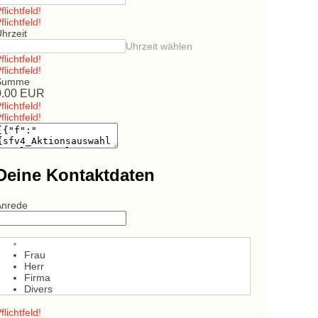
flichtfeld!
flichtfeld!
hrzeit
Uhrzeit wählen
flichtfeld!
flichtfeld!
Summe
0.00
EUR
flichtfeld!
flichtfeld!
Deine Kontaktdaten
Anrede
Frau
Herr
Firma
Divers
flichtfeld!