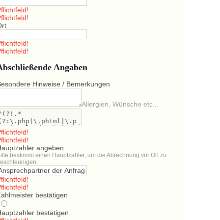
flichtfeld!
flichtfeld!
Ort
flichtfeld!
flichtfeld!
Abschließende Angaben
Besondere Hinweise / Bemerkungen
Allergien, Wünsche etc...
flichtfeld!
flichtfeld!
Hauptzahler angeben
itte bestimmt einen Hauptzahler, um die Abrechnung vor Ort zu
eschleunigen.
flichtfeld!
flichtfeld!
ahlmeister bestätigen
Hauptzahler bestätigen