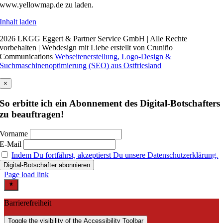
www.yellowmap.de zu laden.
Inhalt laden
2026 LKGG Eggert & Partner Service GmbH | Alle Rechte
vorbehalten | Webdesign mit Liebe erstellt von Cruniño
Communications
Webseitenerstellung, Logo-Design &
Suchmaschinenoptimierung (SEO) aus Ostfriesland
×
So erbitte ich ein Abonnement des Digital-Botschafters
zu beauftragen!
Vorname
E-Mail
Indem Du fortfährst, akzeptierst Du unsere Datenschutzerklärung.
Page load link
Barrierefreiheit
Toggle the visibility of the Accessibility Toolbar