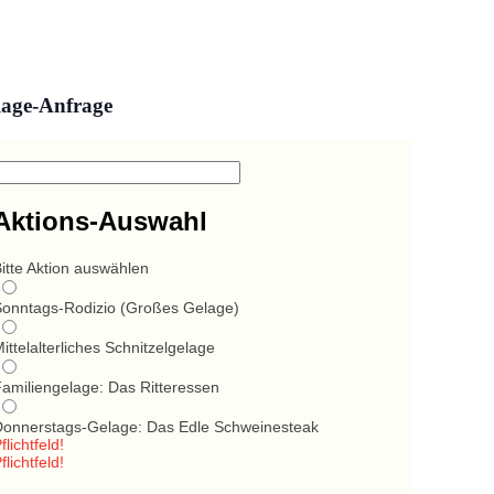
lage-Anfrage
Aktions-Auswahl
itte Aktion auswählen
Sonntags-Rodizio (Großes Gelage)
ittelalterliches Schnitzelgelage
Familiengelage: Das Ritteressen
Donnerstags-Gelage: Das Edle Schweinesteak
flichtfeld!
flichtfeld!