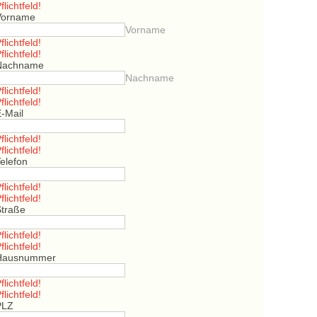
flichtfeld!
Vorname
Vorname
flichtfeld!
flichtfeld!
Nachname
Nachname
flichtfeld!
flichtfeld!
E-Mail
flichtfeld!
flichtfeld!
elefon
flichtfeld!
flichtfeld!
Straße
flichtfeld!
flichtfeld!
Hausnummer
flichtfeld!
flichtfeld!
PLZ