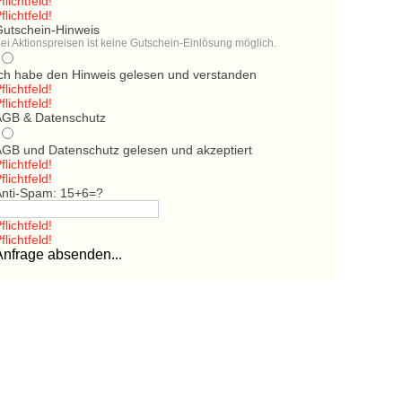
flichtfeld!
flichtfeld!
Gutschein-Hinweis
ei Aktionspreisen ist keine Gutschein-Einlösung möglich.
Ich habe den Hinweis gelesen und verstanden
flichtfeld!
flichtfeld!
AGB & Datenschutz
AGB und Datenschutz gelesen und akzeptiert
flichtfeld!
flichtfeld!
Anti-Spam: 15+6=?
flichtfeld!
flichtfeld!
Anfrage absenden...