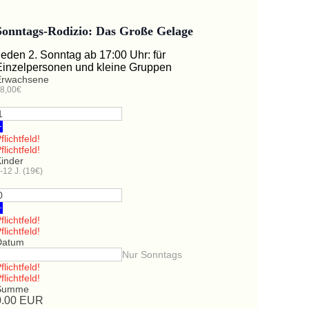
Sonntags-Rodizio: Das Große Gelage
Jeden 2. Sonntag ab 17:00 Uhr: für
Einzelpersonen und kleine Gruppen
Erwachsene
8,00€
+
flichtfeld!
flichtfeld!
Kinder
-12 J. (19€)
+
flichtfeld!
flichtfeld!
Datum
Nur Sonntags
flichtfeld!
flichtfeld!
Summe
0.00
EUR