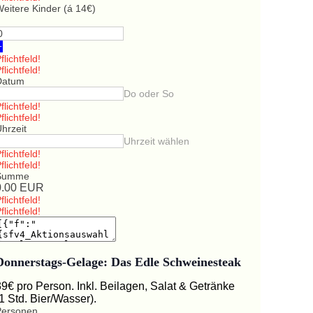
eitere Kinder (á 14€)
+
flichtfeld!
flichtfeld!
Datum
Do oder So
flichtfeld!
flichtfeld!
hrzeit
Uhrzeit wählen
flichtfeld!
flichtfeld!
Summe
0.00
EUR
flichtfeld!
flichtfeld!
Donnerstags-Gelage: Das Edle Schweinesteak
39€ pro Person. Inkl. Beilagen, Salat & Getränke
(1 Std. Bier/Wasser).
Personen