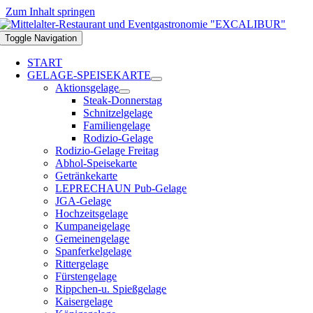
Zum Inhalt springen
Toggle Navigation
START
GELAGE-SPEISEKARTE
Aktionsgelage
Steak-Donnerstag
Schnitzelgelage
Familiengelage
Rodizio-Gelage
Rodizio-Gelage Freitag
Abhol-Speisekarte
Getränkekarte
LEPRECHAUN Pub-Gelage
JGA-Gelage
Hochzeitsgelage
Kumpaneigelage
Gemeinengelage
Spanferkelgelage
Rittergelage
Fürstengelage
Rippchen-u. Spießgelage
Kaisergelage