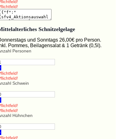
flichtfeld!
flichtfeld!
Mittelalterliches Schnitzelgelage
Donnerstags und Sonntags 26,00€ pro Person.
Inkl. Pommes, Beilagensalat & 1 Getränk (0,5l).
Anzahl Personen
+
flichtfeld!
flichtfeld!
Anzahl Schwein
+
flichtfeld!
flichtfeld!
Anzahl Hühnchen
+
flichtfeld!