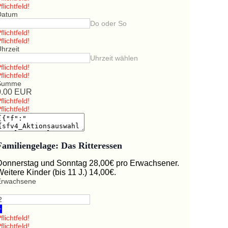
flichtfeld!
Datum
Do oder So
flichtfeld!
flichtfeld!
hrzeit
Uhrzeit wählen
flichtfeld!
flichtfeld!
Summe
0.00
EUR
flichtfeld!
flichtfeld!
Familiengelage: Das Ritteressen
Donnerstag und Sonntag 28,00€ pro Erwachsener.
Weitere Kinder (bis 11 J.) 14,00€.
Erwachsene
+
flichtfeld!
flichtfeld!