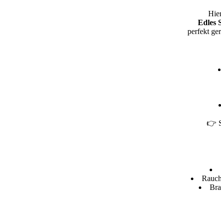
Hier
Edles 
perfekt ger
👉 S
Rauch
Bra