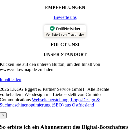
EMPFEHLUNGEN
Bewerte uns
Zertifiziert sicher
Verifiziert von: Trustindex
FOLGT UNS!
UNSER STANDORT
Klicken Sie auf den unteren Button, um den Inhalt von
www.yellowmap.de zu laden.
Inhalt laden
2026 LKGG Eggert & Partner Service GmbH | Alle Rechte
vorbehalten | Webdesign mit Liebe erstellt von Cruniño
Communications
Webseitenerstellung, Logo-Design &
Suchmaschinenoptimierung (SEO) aus Ostfriesland
×
So erbitte ich ein Abonnement des Digital-Botschafters