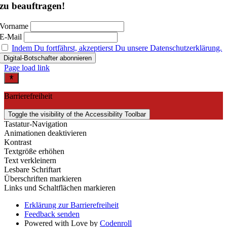
zu beauftragen!
Vorname
E-Mail
Indem Du fortfährst, akzeptierst Du unsere Datenschutzerklärung.
Page load link
Barrierefreiheit
Toggle the visibility of the Accessibility Toolbar
Tastatur-Navigation
Animationen deaktivieren
Kontrast
Textgröße erhöhen
Text verkleinern
Lesbare Schriftart
Überschriften markieren
Links und Schaltflächen markieren
Erklärung zur Barrierefreiheit
Feedback senden
Powered with Love by
Codenroll