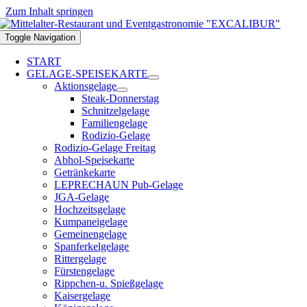
Zum Inhalt springen
Toggle Navigation
START
GELAGE-SPEISEKARTE
Aktionsgelage
Steak-Donnerstag
Schnitzelgelage
Familiengelage
Rodizio-Gelage
Rodizio-Gelage Freitag
Abhol-Speisekarte
Getränkekarte
LEPRECHAUN Pub-Gelage
JGA-Gelage
Hochzeitsgelage
Kumpaneigelage
Gemeinengelage
Spanferkelgelage
Rittergelage
Fürstengelage
Rippchen-u. Spießgelage
Kaisergelage