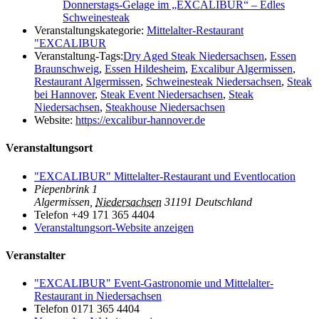
Donnerstags-Gelage im „EXCALIBUR“ – Edles
Schweinesteak
Veranstaltungskategorie:
Mittelalter-Restaurant
"EXCALIBUR
Veranstaltung-Tags:
Dry Aged Steak Niedersachsen
,
Essen
Braunschweig
,
Essen Hildesheim
,
Excalibur Algermissen
,
Restaurant Algermissen
,
Schweinesteak Niedersachsen
,
Steak
bei Hannover
,
Steak Event Niedersachsen
,
Steak
Niedersachsen
,
Steakhouse Niedersachsen
Website:
https://excalibur-hannover.de
Veranstaltungsort
"EXCALIBUR" Mittelalter-Restaurant und Eventlocation
Piepenbrink 1
Algermissen
,
Niedersachsen
31191
Deutschland
Telefon
+49 171 365 4404
Veranstaltungsort-Website anzeigen
Veranstalter
"EXCALIBUR" Event-Gastronomie und Mittelalter-
Restaurant in Niedersachsen
Telefon
0171 365 4404