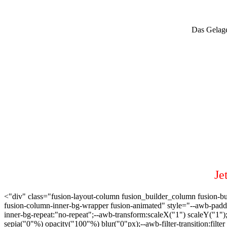
Das Gelage
Je
<"div" class="fusion-layout-column fusion_builder_column fusion-buil
fusion-column-inner-bg-wrapper fusion-animated" style="--awb-padd
inner-bg-repeat:"no-repeat";--awb-transform:scaleX("1") scaleY("1")
sepia("0"%) opacity("100"%) blur("0"px);--awb-filter-transition:filter