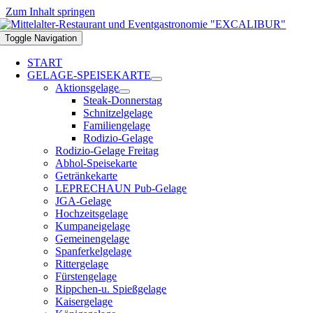
Zum Inhalt springen
Toggle Navigation
START
GELAGE-SPEISEKARTE
Aktionsgelage
Steak-Donnerstag
Schnitzelgelage
Familiengelage
Rodizio-Gelage
Rodizio-Gelage Freitag
Abhol-Speisekarte
Getränkekarte
LEPRECHAUN Pub-Gelage
JGA-Gelage
Hochzeitsgelage
Kumpaneigelage
Gemeinengelage
Spanferkelgelage
Rittergelage
Fürstengelage
Rippchen-u. Spießgelage
Kaisergelage