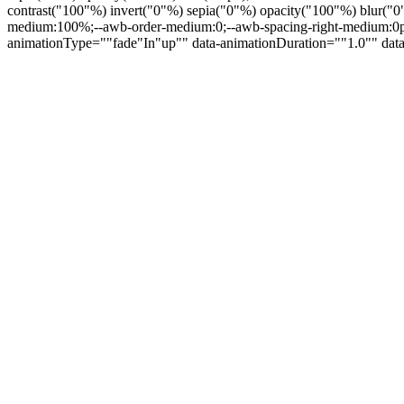
contrast("100"%) invert("0"%) sepia("0"%) opacity("100"%) blur("0"
medium:100%;--awb-order-medium:0;--awb-spacing-right-medium:0px;-
animationType=""fade"In"up"" data-animationDuration=""1.0"" data