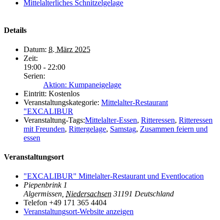
Mittelalterliches Schnitzelgelage
Details
Datum:
8. März 2025
Zeit:
19:00 - 22:00
Serien:
Aktion: Kumpaneigelage
Eintritt:
Kostenlos
Veranstaltungskategorie:
Mittelalter-Restaurant
"EXCALIBUR
Veranstaltung-Tags:
Mittelalter-Essen
,
Ritteressen
,
Ritteressen
mit Freunden
,
Rittergelage
,
Samstag
,
Zusammen feiern und
essen
Veranstaltungsort
"EXCALIBUR" Mittelalter-Restaurant und Eventlocation
Piepenbrink 1
Algermissen
,
Niedersachsen
31191
Deutschland
Telefon
+49 171 365 4404
Veranstaltungsort-Website anzeigen