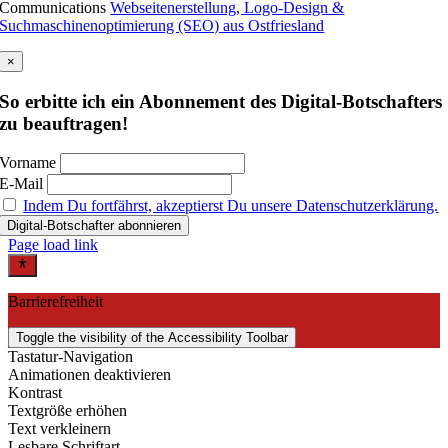
Communications
Webseitenerstellung, Logo-Design &
Suchmaschinenoptimierung (SEO) aus Ostfriesland
×
So erbitte ich ein Abonnement des Digital-Botschafters
zu beauftragen!
Vorname
E-Mail
Indem Du fortfährst, akzeptierst Du unsere Datenschutzerklärung.
Page load link
Barrierefreiheit
Toggle the visibility of the Accessibility Toolbar
Tastatur-Navigation
Animationen deaktivieren
Kontrast
Textgröße erhöhen
Text verkleinern
Lesbare Schriftart