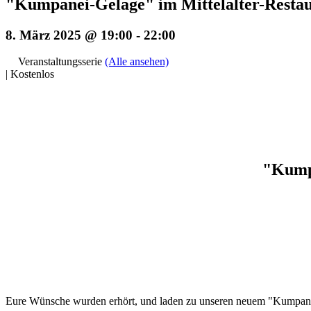
"Kumpanei-Gelage" im Mittelalter-Res
8. März 2025 @ 19:00
-
22:00
Veranstaltungsserie
(Alle ansehen)
|
Kostenlos
"Kump
Eure Wünsche wurden erhört, und laden zu unseren neuem "Kumpan