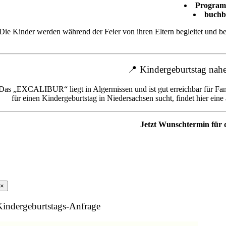
Programm
buchb
Die Kinder werden während der Feier von ihren Eltern begleitet und b
📍 Kindergeburtstag nah
Das „EXCALIBUR“ liegt in Algermissen und ist gut erreichbar für Fa
für einen Kindergeburtstag in Niedersachsen sucht, findet hier e
Jetzt Wunschtermin für
×
Kindergeburtstags-Anfrage