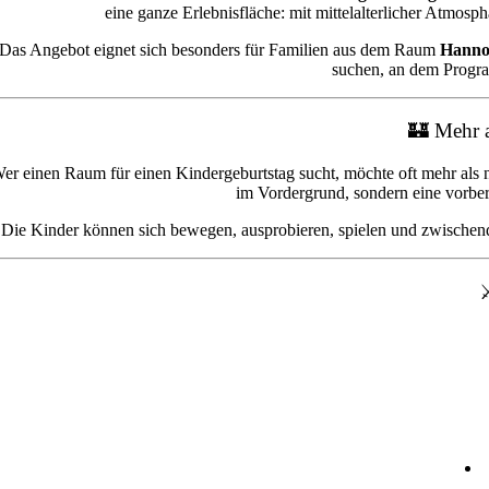
eine ganze Erlebnisfläche: mit mittelalterlicher Atmosp
Das Angebot eignet sich besonders für Familien aus dem Raum
Hannov
suchen, an dem Progra
🏰 Mehr a
er einen Raum für einen Kindergeburtstag sucht, möchte oft mehr al
im Vordergrund, sondern eine vorber
Die Kinder können sich bewegen, ausprobieren, spielen und zwischendur
⚔