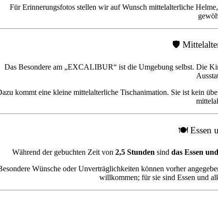
Für Erinnerungsfotos stellen wir auf Wunsch mittelalterliche Helme
gewöhn
🛡️ Mittelal
Das Besondere am „EXCALIBUR“ ist die Umgebung selbst. Die Kinder f
Ausstat
azu kommt eine kleine mittelalterliche Tischanimation. Sie ist kein ü
mittela
🍽️ Essen 
Während der gebuchten Zeit von
2,5 Stunden
sind
das Essen und 
Besondere Wünsche oder Unverträglichkeiten können vorher angegeben
willkommen; für sie sind Essen und al