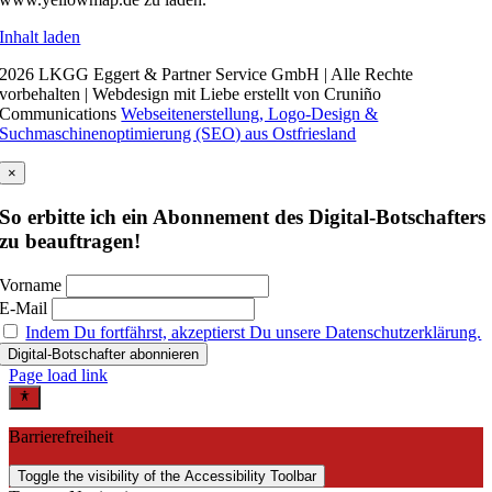
Inhalt laden
2026 LKGG Eggert & Partner Service GmbH | Alle Rechte
vorbehalten | Webdesign mit Liebe erstellt von Cruniño
Communications
Webseitenerstellung, Logo-Design &
Suchmaschinenoptimierung (SEO) aus Ostfriesland
×
So erbitte ich ein Abonnement des Digital-Botschafters
zu beauftragen!
Vorname
E-Mail
Indem Du fortfährst, akzeptierst Du unsere Datenschutzerklärung.
Page load link
Barrierefreiheit
Toggle the visibility of the Accessibility Toolbar