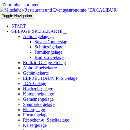
Zum Inhalt springen
Toggle Navigation
START
GELAGE-SPEISEKARTE
Aktionsgelage
Steak-Donnerstag
Schnitzelgelage
Familiengelage
Rodizio-Gelage
Rodizio-Gelage Freitag
Abhol-Speisekarte
Getränkekarte
LEPRECHAUN Pub-Gelage
JGA-Gelage
Hochzeitsgelage
Kumpaneigelage
Gemeinengelage
Spanferkelgelage
Rittergelage
Fürstengelage
Rippchen-u. Spießgelage
Kaisergelage