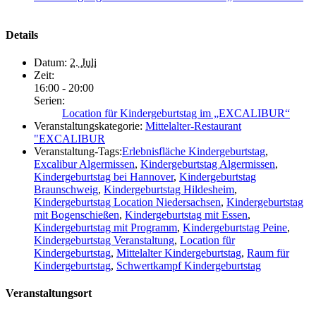
Details
Datum:
2. Juli
Zeit:
16:00 - 20:00
Serien:
Location für Kindergeburtstag im „EXCALIBUR“
Veranstaltungskategorie:
Mittelalter-Restaurant
"EXCALIBUR
Veranstaltung-Tags:
Erlebnisfläche Kindergeburtstag
,
Excalibur Algermissen
,
Kindergeburtstag Algermissen
,
Kindergeburtstag bei Hannover
,
Kindergeburtstag
Braunschweig
,
Kindergeburtstag Hildesheim
,
Kindergeburtstag Location Niedersachsen
,
Kindergeburtstag
mit Bogenschießen
,
Kindergeburtstag mit Essen
,
Kindergeburtstag mit Programm
,
Kindergeburtstag Peine
,
Kindergeburtstag Veranstaltung
,
Location für
Kindergeburtstag
,
Mittelalter Kindergeburtstag
,
Raum für
Kindergeburtstag
,
Schwertkampf Kindergeburtstag
Veranstaltungsort