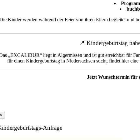
Programm
buchb
Die Kinder werden während der Feier von ihren Eltern begleitet und b
📍 Kindergeburtstag nah
Das „EXCALIBUR“ liegt in Algermissen und ist gut erreichbar für Fa
für einen Kindergeburtstag in Niedersachsen sucht, findet hier e
Jetzt Wunschtermin für
×
Kindergeburtstags-Anfrage