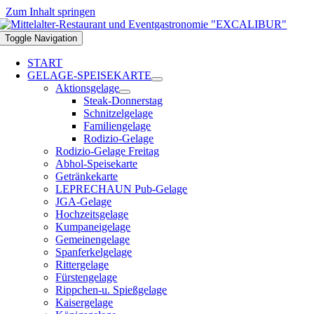
Zum Inhalt springen
Toggle Navigation
START
GELAGE-SPEISEKARTE
Aktionsgelage
Steak-Donnerstag
Schnitzelgelage
Familiengelage
Rodizio-Gelage
Rodizio-Gelage Freitag
Abhol-Speisekarte
Getränkekarte
LEPRECHAUN Pub-Gelage
JGA-Gelage
Hochzeitsgelage
Kumpaneigelage
Gemeinengelage
Spanferkelgelage
Rittergelage
Fürstengelage
Rippchen-u. Spießgelage
Kaisergelage