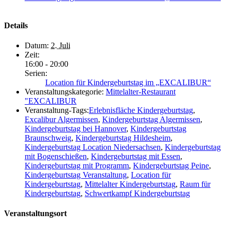
Details
Datum:
2. Juli
Zeit:
16:00 - 20:00
Serien:
Location für Kindergeburtstag im „EXCALIBUR“
Veranstaltungskategorie:
Mittelalter-Restaurant
"EXCALIBUR
Veranstaltung-Tags:
Erlebnisfläche Kindergeburtstag
,
Excalibur Algermissen
,
Kindergeburtstag Algermissen
,
Kindergeburtstag bei Hannover
,
Kindergeburtstag
Braunschweig
,
Kindergeburtstag Hildesheim
,
Kindergeburtstag Location Niedersachsen
,
Kindergeburtstag
mit Bogenschießen
,
Kindergeburtstag mit Essen
,
Kindergeburtstag mit Programm
,
Kindergeburtstag Peine
,
Kindergeburtstag Veranstaltung
,
Location für
Kindergeburtstag
,
Mittelalter Kindergeburtstag
,
Raum für
Kindergeburtstag
,
Schwertkampf Kindergeburtstag
Veranstaltungsort