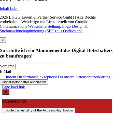
Inhalt laden
2026 LKGG Eggert & Partner Service GmbH | Alle Rechte
vorbehalten | Webdesign mit Liebe erstellt von Cruniño
Communications
Webseitenerstellung, Logo-Design &
Suchmaschinenoptimierung (SEO) aus Ostfriesland
×
So erbitte ich ein Abonnement des Digital-Botschafters
zu beauftragen!
Vorname
E-Mail
Indem Du fortfährst, akzeptierst Du unsere Datenschutzerklärung.
Page load link
Barrierefreiheit
Toggle the visibility of the Accessibility Toolbar