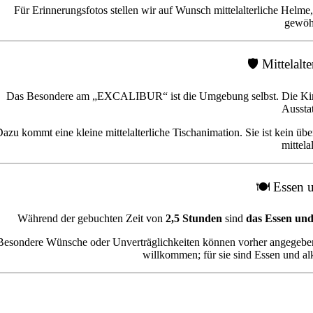
Für Erinnerungsfotos stellen wir auf Wunsch mittelalterliche Helme
gewöhn
🛡️ Mittelal
Das Besondere am „EXCALIBUR“ ist die Umgebung selbst. Die Kinder f
Ausstat
azu kommt eine kleine mittelalterliche Tischanimation. Sie ist kein ü
mittela
🍽️ Essen 
Während der gebuchten Zeit von
2,5 Stunden
sind
das Essen und 
Besondere Wünsche oder Unverträglichkeiten können vorher angegeben
willkommen; für sie sind Essen und al