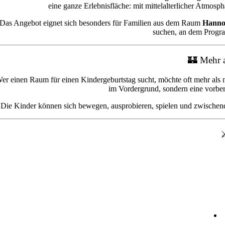
eine ganze Erlebnisfläche: mit mittelalterlicher Atmosp
Das Angebot eignet sich besonders für Familien aus dem Raum
Hannov
suchen, an dem Progra
🏰 Mehr a
er einen Raum für einen Kindergeburtstag sucht, möchte oft mehr al
im Vordergrund, sondern eine vorber
Die Kinder können sich bewegen, ausprobieren, spielen und zwischendur
⚔