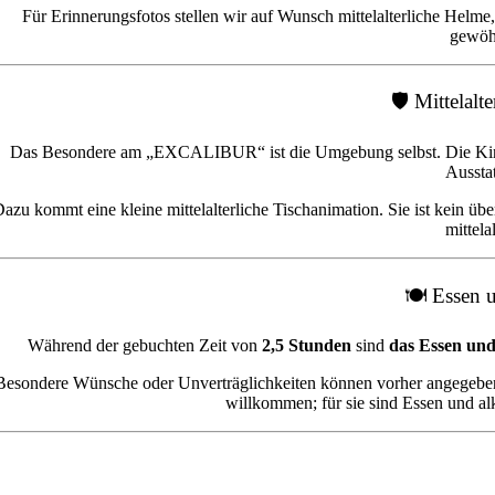
Für Erinnerungsfotos stellen wir auf Wunsch mittelalterliche Helme
gewöhn
🛡️ Mittelal
Das Besondere am „EXCALIBUR“ ist die Umgebung selbst. Die Kinder f
Ausstat
azu kommt eine kleine mittelalterliche Tischanimation. Sie ist kein ü
mittela
🍽️ Essen 
Während der gebuchten Zeit von
2,5 Stunden
sind
das Essen und 
Besondere Wünsche oder Unverträglichkeiten können vorher angegeben
willkommen; für sie sind Essen und al