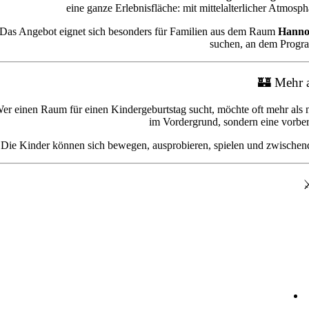
eine ganze Erlebnisfläche: mit mittelalterlicher Atmosp
Das Angebot eignet sich besonders für Familien aus dem Raum
Hannov
suchen, an dem Progra
🏰 Mehr a
er einen Raum für einen Kindergeburtstag sucht, möchte oft mehr al
im Vordergrund, sondern eine vorber
Die Kinder können sich bewegen, ausprobieren, spielen und zwischendur
⚔