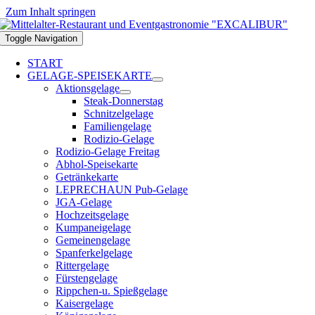
Zum Inhalt springen
Toggle Navigation
START
GELAGE-SPEISEKARTE
Aktionsgelage
Steak-Donnerstag
Schnitzelgelage
Familiengelage
Rodizio-Gelage
Rodizio-Gelage Freitag
Abhol-Speisekarte
Getränkekarte
LEPRECHAUN Pub-Gelage
JGA-Gelage
Hochzeitsgelage
Kumpaneigelage
Gemeinengelage
Spanferkelgelage
Rittergelage
Fürstengelage
Rippchen-u. Spießgelage
Kaisergelage