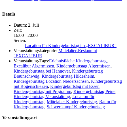
Details
Datum:
2. Juli
Zeit:
16:00 - 20:00
Serien:
Location für Kindergeburtstag im „EXCALIBUR“
Veranstaltungskategorie:
Mittelalter-Restaurant
"EXCALIBUR
Veranstaltung-Tags:
Erlebnisfläche Kindergeburtstag
,
Excalibur Algermissen
,
Kindergeburtstag Algermissen
,
Kindergeburtstag bei Hannover
,
Kindergeburtstag
Braunschweig
,
Kindergeburtstag Hildesheim
,
Kindergeburtstag Location Niedersachsen
,
Kindergeburtstag
mit Bogenschießen
,
Kindergeburtstag mit Essen
,
Kindergeburtstag mit Programm
,
Kindergeburtstag Peine
,
Kindergeburtstag Veranstaltung
,
Location für
Kindergeburtstag
,
Mittelalter Kindergeburtstag
,
Raum für
Kindergeburtstag
,
Schwertkampf Kindergeburtstag
Veranstaltungsort