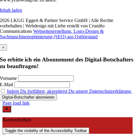
Inhalt laden
2026 LKGG Eggert & Partner Service GmbH | Alle Rechte
vorbehalten | Webdesign mit Liebe erstellt von Cruniño
Communications
Webseitenerstellung, Logo-Design &
Suchmaschinenoptimierung (SEO) aus Ostfriesland
×
So erbitte ich ein Abonnement des Digital-Botschafters
zu beauftragen!
Vorname
E-Mail
Indem Du fortfährst, akzeptierst Du unsere Datenschutzerklärung.
Page load link
Barrierefreiheit
Toggle the visibility of the Accessibility Toolbar