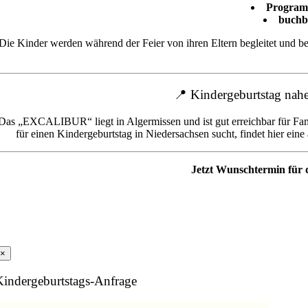
Programm
buchb
Die Kinder werden während der Feier von ihren Eltern begleitet und b
📍 Kindergeburtstag nah
Das „EXCALIBUR“ liegt in Algermissen und ist gut erreichbar für Fa
für einen Kindergeburtstag in Niedersachsen sucht, findet hier e
Jetzt Wunschtermin für
×
Kindergeburtstags-Anfrage