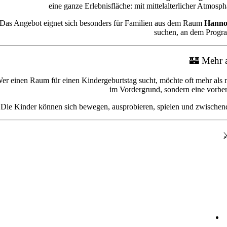
eine ganze Erlebnisfläche: mit mittelalterlicher Atmosp
Das Angebot eignet sich besonders für Familien aus dem Raum
Hannov
suchen, an dem Progra
🏰 Mehr a
er einen Raum für einen Kindergeburtstag sucht, möchte oft mehr al
im Vordergrund, sondern eine vorber
Die Kinder können sich bewegen, ausprobieren, spielen und zwischendur
⚔