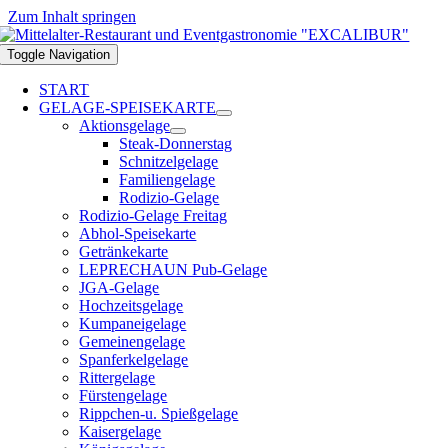
Zum Inhalt springen
Toggle Navigation
START
GELAGE-SPEISEKARTE
Aktionsgelage
Steak-Donnerstag
Schnitzelgelage
Familiengelage
Rodizio-Gelage
Rodizio-Gelage Freitag
Abhol-Speisekarte
Getränkekarte
LEPRECHAUN Pub-Gelage
JGA-Gelage
Hochzeitsgelage
Kumpaneigelage
Gemeinengelage
Spanferkelgelage
Rittergelage
Fürstengelage
Rippchen-u. Spießgelage
Kaisergelage