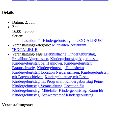
Details
Datum:
2. Juli
Zeit:
16:00 - 20:00
Serien:
Location für Kindergeburtstag im „EXCALIBUR“
Veranstaltungskategorie:
Mittelalter-Restaurant
"EXCALIBUR
Veranstaltung-Tags:
Erlebnisfläche Kindergeburtstag
,
Excalibur Algermissen
,
Kindergeburtstag Algermissen
,
Kindergeburtstag bei Hannover
,
Kindergeburtstag
Braunschweig
,
Kindergeburtstag Hildesheim
,
Kindergeburtstag Location Niedersachsen
,
Kindergeburtstag
mit Bogenschießen
,
Kindergeburtstag mit Essen
,
Kindergeburtstag mit Programm
,
Kindergeburtstag Peine
,
Kindergeburtstag Veranstaltung
,
Location für
Kindergeburtstag
,
Mittelalter Kindergeburtstag
,
Raum für
Kindergeburtstag
,
Schwertkampf Kindergeburtstag
Veranstaltungsort