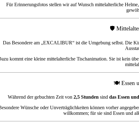
Für Erinnerungsfotos stellen wir auf Wunsch mittelalterliche Helme
gewöhn
🛡️ Mittelal
Das Besondere am „EXCALIBUR“ ist die Umgebung selbst. Die Kinder f
Ausstat
azu kommt eine kleine mittelalterliche Tischanimation. Sie ist kein ü
mittela
🍽️ Essen 
Während der gebuchten Zeit von
2,5 Stunden
sind
das Essen und 
Besondere Wünsche oder Unverträglichkeiten können vorher angegeben
willkommen; für sie sind Essen und al