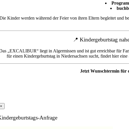
Programm
buchb
Die Kinder werden während der Feier von ihren Eltern begleitet und b
📍 Kindergeburtstag nah
Das „EXCALIBUR“ liegt in Algermissen und ist gut erreichbar für Fa
für einen Kindergeburtstag in Niedersachsen sucht, findet hier e
Jetzt Wunschtermin für
×
Kindergeburtstags-Anfrage