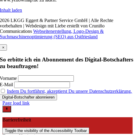
Inhalt laden
2026 LKGG Eggert & Partner Service GmbH | Alle Rechte
vorbehalten | Webdesign mit Liebe erstellt von Cruniño
Communications
Webseitenerstellung, Logo-Design &
Suchmaschinenoptimierung (SEO) aus Ostfriesland
×
So erbitte ich ein Abonnement des Digital-Botschafters
zu beauftragen!
Vorname
E-Mail
Indem Du fortfährst, akzeptierst Du unsere Datenschutzerklärung.
Page load link
Barrierefreiheit
Toggle the visibility of the Accessibility Toolbar