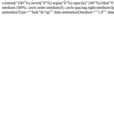
contrast("100"%) invert("0"%) sepia("0"%) opacity("100"%) blur("0"
medium:100%;--awb-order-medium:0;--awb-spacing-right-medium:0px;-
animationType=""fade"In"up"" data-animationDuration=""1.0"" data