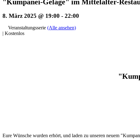
"Kumpanei-Gelage" im Mittelalter-Res
8. März 2025 @ 19:00
-
22:00
Veranstaltungsserie
(Alle ansehen)
|
Kostenlos
"Kump
Eure Wünsche wurden erhört, und laden zu unseren neuem "Kumpan