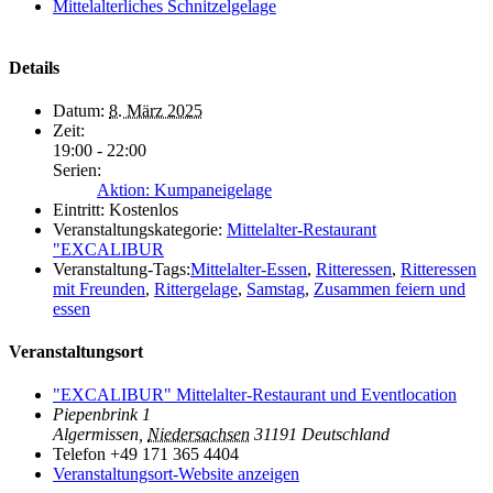
Mittelalterliches Schnitzelgelage
Details
Datum:
8. März 2025
Zeit:
19:00 - 22:00
Serien:
Aktion: Kumpaneigelage
Eintritt:
Kostenlos
Veranstaltungskategorie:
Mittelalter-Restaurant
"EXCALIBUR
Veranstaltung-Tags:
Mittelalter-Essen
,
Ritteressen
,
Ritteressen
mit Freunden
,
Rittergelage
,
Samstag
,
Zusammen feiern und
essen
Veranstaltungsort
"EXCALIBUR" Mittelalter-Restaurant und Eventlocation
Piepenbrink 1
Algermissen
,
Niedersachsen
31191
Deutschland
Telefon
+49 171 365 4404
Veranstaltungsort-Website anzeigen