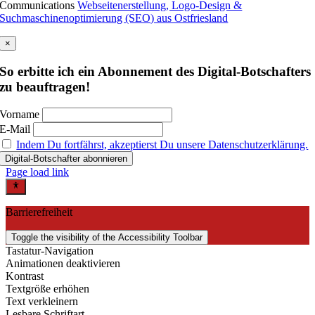
Communications
Webseitenerstellung, Logo-Design &
Suchmaschinenoptimierung (SEO) aus Ostfriesland
×
So erbitte ich ein Abonnement des Digital-Botschafters
zu beauftragen!
Vorname
E-Mail
Indem Du fortfährst, akzeptierst Du unsere Datenschutzerklärung.
Page load link
Barrierefreiheit
Toggle the visibility of the Accessibility Toolbar
Tastatur-Navigation
Animationen deaktivieren
Kontrast
Textgröße erhöhen
Text verkleinern
Lesbare Schriftart