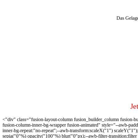
Das Gelage
Je
<"div" class="fusion-layout-column fusion_builder_column fusion-buil
fusion-column-inner-bg-wrapper fusion-animated" style="--awb-padd
inner-bg-repeat:"no-repeat";--awb-transform:scaleX("1") scaleY("1")
sepia("0"%) opacity("100"%) blur("0"px);--awb-filter-transition:filter