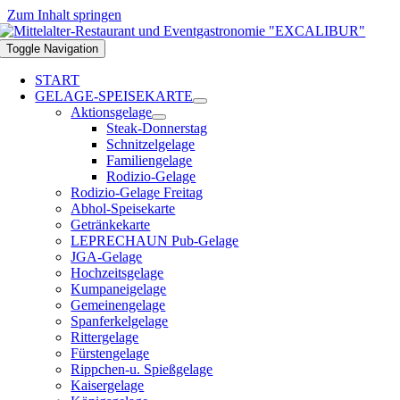
Zum Inhalt springen
Toggle Navigation
START
GELAGE-SPEISEKARTE
Aktionsgelage
Steak-Donnerstag
Schnitzelgelage
Familiengelage
Rodizio-Gelage
Rodizio-Gelage Freitag
Abhol-Speisekarte
Getränkekarte
LEPRECHAUN Pub-Gelage
JGA-Gelage
Hochzeitsgelage
Kumpaneigelage
Gemeinengelage
Spanferkelgelage
Rittergelage
Fürstengelage
Rippchen-u. Spießgelage
Kaisergelage