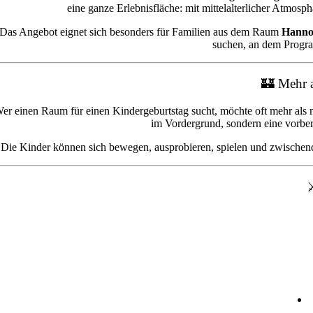
eine ganze Erlebnisfläche: mit mittelalterlicher Atmosp
Das Angebot eignet sich besonders für Familien aus dem Raum
Hannov
suchen, an dem Progra
🏰 Mehr a
er einen Raum für einen Kindergeburtstag sucht, möchte oft mehr al
im Vordergrund, sondern eine vorber
Die Kinder können sich bewegen, ausprobieren, spielen und zwischendur
⚔