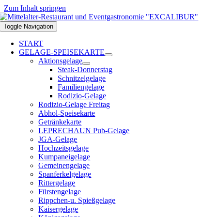
Zum Inhalt springen
Toggle Navigation
START
GELAGE-SPEISEKARTE
Aktionsgelage
Steak-Donnerstag
Schnitzelgelage
Familiengelage
Rodizio-Gelage
Rodizio-Gelage Freitag
Abhol-Speisekarte
Getränkekarte
LEPRECHAUN Pub-Gelage
JGA-Gelage
Hochzeitsgelage
Kumpaneigelage
Gemeinengelage
Spanferkelgelage
Rittergelage
Fürstengelage
Rippchen-u. Spießgelage
Kaisergelage