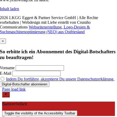
Inhalt laden
2026 LKGG Eggert & Partner Service GmbH | Alle Rechte
vorbehalten | Webdesign mit Liebe erstellt von Cruniño
Communications
Webseitenerstellung, Logo-Design &
Suchmaschinenoptimierung (SEO) aus Ostfriesland
×
So erbitte ich ein Abonnement des Digital-Botschafters
zu beauftragen!
Vorname
E-Mail
Indem Du fortfährst, akzeptierst Du unsere Datenschutzerklärung.
Page load link
Barrierefreiheit
Toggle the visibility of the Accessibility Toolbar