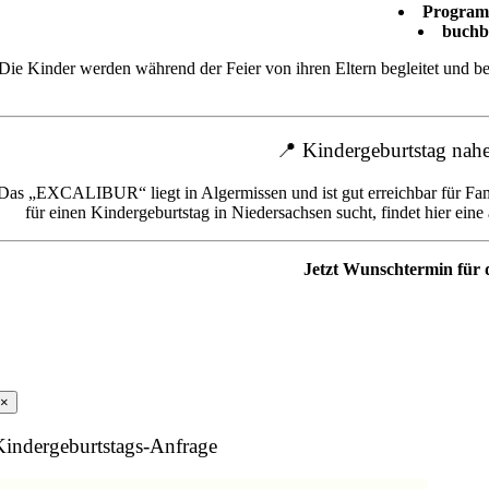
Programm
buchb
Die Kinder werden während der Feier von ihren Eltern begleitet und b
📍 Kindergeburtstag nah
Das „EXCALIBUR“ liegt in Algermissen und ist gut erreichbar für Fa
für einen Kindergeburtstag in Niedersachsen sucht, findet hier e
Jetzt Wunschtermin für
×
Kindergeburtstags-Anfrage