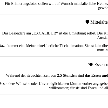
Für Erinnerungsfotos stellen wir auf Wunsch mittelalterliche Helme
gewöhn
🛡️ Mittelal
Das Besondere am „EXCALIBUR“ ist die Umgebung selbst. Die Kinder f
Ausstat
azu kommt eine kleine mittelalterliche Tischanimation. Sie ist kein ü
mittela
🍽️ Essen 
Während der gebuchten Zeit von
2,5 Stunden
sind
das Essen und 
Besondere Wünsche oder Unverträglichkeiten können vorher angegeben
willkommen; für sie sind Essen und al