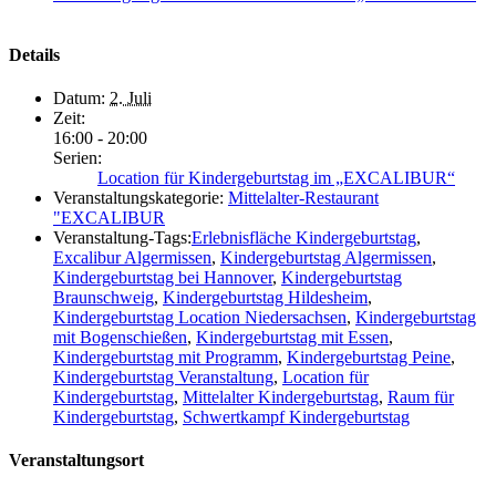
Details
Datum:
2. Juli
Zeit:
16:00 - 20:00
Serien:
Location für Kindergeburtstag im „EXCALIBUR“
Veranstaltungskategorie:
Mittelalter-Restaurant
"EXCALIBUR
Veranstaltung-Tags:
Erlebnisfläche Kindergeburtstag
,
Excalibur Algermissen
,
Kindergeburtstag Algermissen
,
Kindergeburtstag bei Hannover
,
Kindergeburtstag
Braunschweig
,
Kindergeburtstag Hildesheim
,
Kindergeburtstag Location Niedersachsen
,
Kindergeburtstag
mit Bogenschießen
,
Kindergeburtstag mit Essen
,
Kindergeburtstag mit Programm
,
Kindergeburtstag Peine
,
Kindergeburtstag Veranstaltung
,
Location für
Kindergeburtstag
,
Mittelalter Kindergeburtstag
,
Raum für
Kindergeburtstag
,
Schwertkampf Kindergeburtstag
Veranstaltungsort