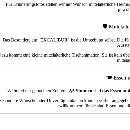
Für Erinnerungsfotos stellen wir auf Wunsch mittelalterliche Helme
gewöhn
🛡️ Mittelal
Das Besondere am „EXCALIBUR“ ist die Umgebung selbst. Die Kinder f
Ausstat
azu kommt eine kleine mittelalterliche Tischanimation. Sie ist kein ü
mittela
🍽️ Essen 
Während der gebuchten Zeit von
2,5 Stunden
sind
das Essen und 
Besondere Wünsche oder Unverträglichkeiten können vorher angegeben
willkommen; für sie sind Essen und al