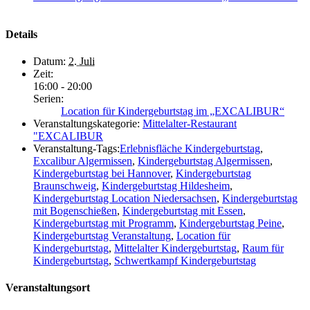
Details
Datum:
2. Juli
Zeit:
16:00 - 20:00
Serien:
Location für Kindergeburtstag im „EXCALIBUR“
Veranstaltungskategorie:
Mittelalter-Restaurant
"EXCALIBUR
Veranstaltung-Tags:
Erlebnisfläche Kindergeburtstag
,
Excalibur Algermissen
,
Kindergeburtstag Algermissen
,
Kindergeburtstag bei Hannover
,
Kindergeburtstag
Braunschweig
,
Kindergeburtstag Hildesheim
,
Kindergeburtstag Location Niedersachsen
,
Kindergeburtstag
mit Bogenschießen
,
Kindergeburtstag mit Essen
,
Kindergeburtstag mit Programm
,
Kindergeburtstag Peine
,
Kindergeburtstag Veranstaltung
,
Location für
Kindergeburtstag
,
Mittelalter Kindergeburtstag
,
Raum für
Kindergeburtstag
,
Schwertkampf Kindergeburtstag
Veranstaltungsort