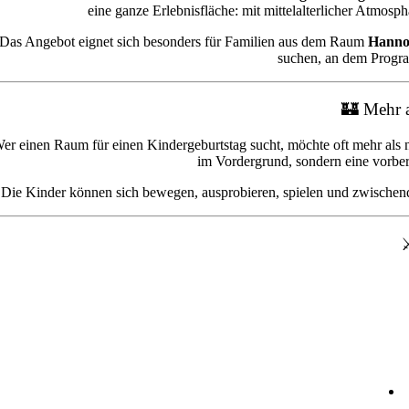
eine ganze Erlebnisfläche: mit mittelalterlicher Atmosp
Das Angebot eignet sich besonders für Familien aus dem Raum
Hannov
suchen, an dem Progra
🏰 Mehr a
er einen Raum für einen Kindergeburtstag sucht, möchte oft mehr al
im Vordergrund, sondern eine vorber
Die Kinder können sich bewegen, ausprobieren, spielen und zwischendur
⚔