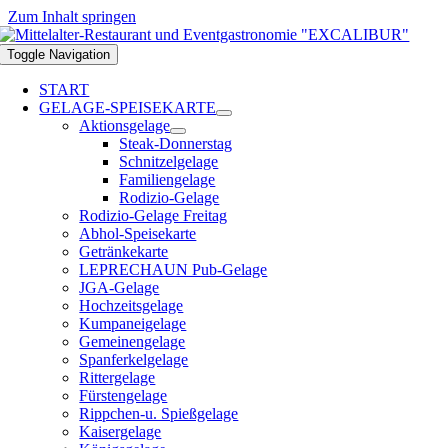
Zum Inhalt springen
Toggle Navigation
START
GELAGE-SPEISEKARTE
Aktionsgelage
Steak-Donnerstag
Schnitzelgelage
Familiengelage
Rodizio-Gelage
Rodizio-Gelage Freitag
Abhol-Speisekarte
Getränkekarte
LEPRECHAUN Pub-Gelage
JGA-Gelage
Hochzeitsgelage
Kumpaneigelage
Gemeinengelage
Spanferkelgelage
Rittergelage
Fürstengelage
Rippchen-u. Spießgelage
Kaisergelage