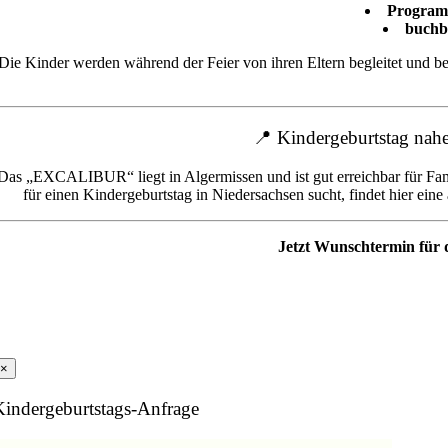
Programm
buchb
Die Kinder werden während der Feier von ihren Eltern begleitet und b
📍 Kindergeburtstag nah
Das „EXCALIBUR“ liegt in Algermissen und ist gut erreichbar für Fa
für einen Kindergeburtstag in Niedersachsen sucht, findet hier e
Jetzt Wunschtermin für
×
Kindergeburtstags-Anfrage