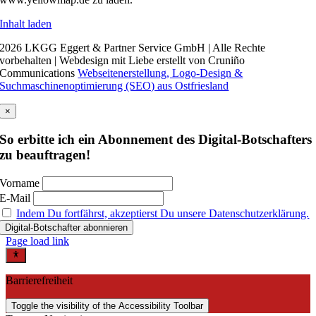
Inhalt laden
2026 LKGG Eggert & Partner Service GmbH | Alle Rechte
vorbehalten | Webdesign mit Liebe erstellt von Cruniño
Communications
Webseitenerstellung, Logo-Design &
Suchmaschinenoptimierung (SEO) aus Ostfriesland
×
So erbitte ich ein Abonnement des Digital-Botschafters
zu beauftragen!
Vorname
E-Mail
Indem Du fortfährst, akzeptierst Du unsere Datenschutzerklärung.
Page load link
Barrierefreiheit
Toggle the visibility of the Accessibility Toolbar